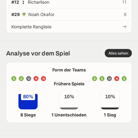
#12
Richarlison
11
#29
Noah Okafor
8
Komplette Rangliste
Analyse vor dem Spiel
Alles sehen
Form der Teams
S
S
U
N
N
S
S
U
N
S
Frühere Spiele
80%
10%
10%
8 Siege
1 Unentschieden
1 Sieg