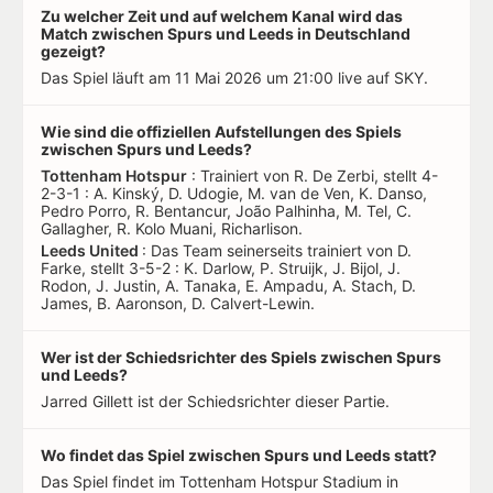
Zu welcher Zeit und auf welchem Kanal wird das
Match zwischen Spurs und Leeds in Deutschland
gezeigt?
Das Spiel läuft am 11 Mai 2026 um 21:00 live auf SKY.
Wie sind die offiziellen Aufstellungen des Spiels
zwischen Spurs und Leeds?
Tottenham Hotspur
: Trainiert von R. De Zerbi, stellt 4-
2-3-1 : A. Kinský, D. Udogie, M. van de Ven, K. Danso,
Pedro Porro, R. Bentancur, João Palhinha, M. Tel, C.
Gallagher, R. Kolo Muani, Richarlison.
Leeds United
: Das Team seinerseits trainiert von D.
Farke, stellt 3-5-2 : K. Darlow, P. Struijk, J. Bijol, J.
Rodon, J. Justin, A. Tanaka, E. Ampadu, A. Stach, D.
James, B. Aaronson, D. Calvert-Lewin.
Wer ist der Schiedsrichter des Spiels zwischen Spurs
und Leeds?
Jarred Gillett ist der Schiedsrichter dieser Partie.
Wo findet das Spiel zwischen Spurs und Leeds statt?
Das Spiel findet im Tottenham Hotspur Stadium in