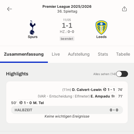
1
-
1
Premier League 2025/2026
36. Spieltag
beendet
11/05
1
-
1
HZ.:
0-0
Spurs
Leeds
beendet
Zusammenfassung
Live
Aufstellung
Stats
Tabelle
Highlights
Alles sehen (14)
(11m)
D. Calvert-Lewin
1 - 1
74'
(VAR - Entscheidung : Elfmeter)
E. Ampadu
71'
50'
1 - 0
M. Tel
HALBZEIT
0 - 0
Keine wichtigen Ereignisse