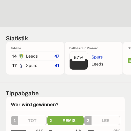
Statistik
Tabelle
Ballbesitz in Prozent
Sc
14
Leeds
47
Spurs
57%
1
Leeds
17
Spurs
41
Tippabgabe
Wer wird gewinnen?
1
TOT
X
REMIS
2
LEE
64%
11%
25%