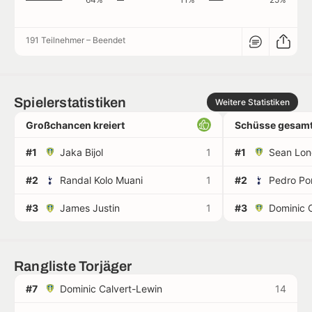
191 Teilnehmer
–
Beendet
Spielerstatistiken
Weitere Statistiken
Großchancen kreiert
Schüsse gesamt
#1
Jaka Bijol
1
#1
Sean Lon
#2
Randal Kolo Muani
1
#2
Pedro Po
#3
James Justin
1
#3
Rangliste Torjäger
#7
Dominic Calvert-Lewin
14