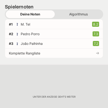
Spielernoten
Deine Noten
Algorithmus
#1
M. Tel
8.2
#2
Pedro Porro
7.3
#3
João Palhinha
7.2
Komplette Rangliste
UNTER DER ANZEIGE GEHT'S WEITER