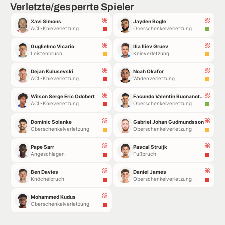
Verletzte/gesperrte Spieler
Xavi Simons
Jayden Bogle
ACL-Knieverletzung
Oberschenkelverletzung
Guglielmo Vicario
Ilia Iliev Gruev
Leistenbruch
Knieverletzung
Dejan Kulusevski
Noah Okafor
ACL-Knieverletzung
Wadenverletzung
Wilson Serge Eric Odobert
Facundo Valentín Buonanotte
ACL-Knieverletzung
Oberschenkelverletzung
Dominic Solanke
Gabriel Johan Gudmundsson
Oberschenkelverletzung
Oberschenkelverletzung
Pape Sarr
Pascal Struijk
Angeschlagen
Fußbruch
Ben Davies
Daniel James
Knöchelbruch
Oberschenkelverletzung
Mohammed Kudus
Oberschenkelverletzung