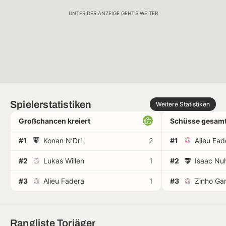
UNTER DER ANZEIGE GEHT'S WEITER
Spielerstatistiken
Weitere Statistiken
Großchancen kreiert
Schüsse gesamt
#1
Konan N’Dri
2
#1
Alieu Fad
#2
Lukas Willen
1
#2
Isaac Nu
#3
Alieu Fadera
1
#3
Zinho Ga
Rangliste Torjäger