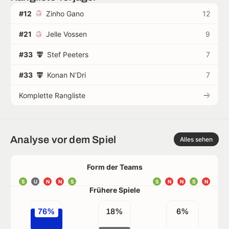
#12
Zinho Gano
12
#21
Jelle Vossen
9
#33
Stef Peeters
7
#33
Konan N’Dri
7
Komplette Rangliste
Analyse vor dem Spiel
Alles sehen
Form der Teams
S
U
N
N
S
S
N
N
S
N
Frühere Spiele
76%
18%
6%