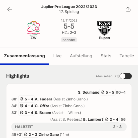
5
-
5
Jupiler Pro League 2022/2023
17. Spieltag
beendet
12/11/2022
5
-
5
HZ.:
2-3
ZW
Eupen
beendet
Zusammenfassung
Live
Aufstellung
Stats
Tabelle
Highlights
Alles sehen (23)
S. Soumano
5 - 5
90+4'
88'
5 - 4
A. Fadera
(Assist Zinho Gano.)
84'
4 - 4
C. Offor
(Assist Zinho Gano.)
83'
3 - 4
S. Braem
(Assist L. Willen.)
(Assist S. Peeters.)
B. Lambert
2 - 4
56'
HALBZEIT
2 - 3
45+3'
2 - 3
Zinho Gano
(11m)