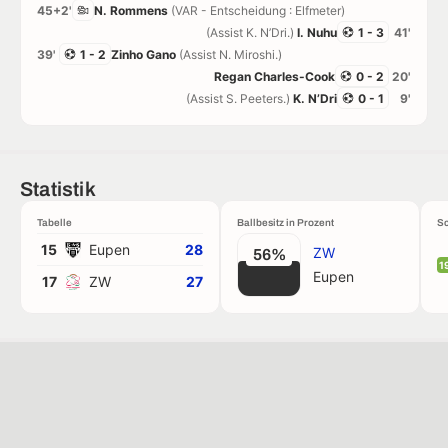
45+2'
N. Rommens
(VAR - Entscheidung : Elfmeter)
(Assist K. N’Dri.)
I. Nuhu
1 - 3
41'
39'
1 - 2
Zinho Gano
(Assist N. Miroshi.)
Regan Charles-Cook
0 - 2
20'
(Assist S. Peeters.)
K. N’Dri
0 - 1
9'
Statistik
Tabelle
Ballbesitz in Prozent
Sc
15
Eupen
28
ZW
56%
1
Eupen
17
ZW
27