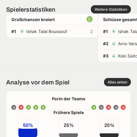
Spielerstatistiken
Weitere Statistiken
Großchancen kreiert
Schüsse gesamt
#1
Ishak Talal Boussouf
2
#1
Ishak Tal
#2
Arno Ver
#3
Koki Sait
Analyse vor dem Spiel
Alles sehen
Form der Teams
U
N
S
S
S
S
U
N
U
N
Frühere Spiele
50%
25%
25%