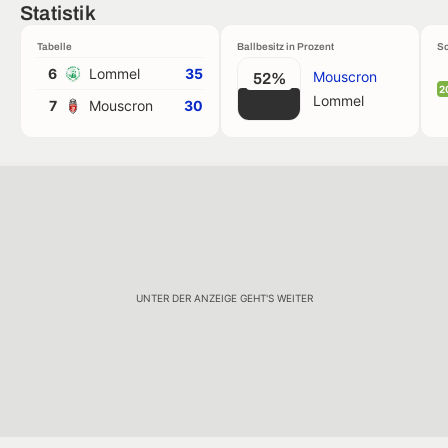
Statistik
Tabelle
Ballbesitz in Prozent
Sc
6
Lommel
35
Mouscron
52%
2
Lommel
7
Mouscron
30
UNTER DER ANZEIGE GEHT'S WEITER