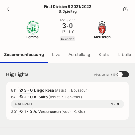
3
-
0
First Division B 2021/2022
8. Spieltag
beendet
17/10/2021
3
-
0
HZ.:
1-0
Lommel
Mouscron
beendet
Zusammenfassung
Live
Aufstellung
Stats
Tabelle
Highlights
Alles sehen (15)
81'
3 - 0
Diego Rosa
(Assist T. Boussouf.)
67'
2 - 0
K. Saito
(Assist R. Henkens.)
HALBZEIT
1 - 0
20'
1 - 0
A. Verschueren
(Assist K. Kis.)