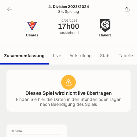
17h00
4. Division 2023/2024
34. Spieltag
12/05/2024
12/05/2024
17h00
ausstehend
Ceares
Llanera
Zusammenfassung
Live
Aufstellung
Stats
Tabelle
Dieses Spiel wird nicht live übertragen
Finden Sie hier die Daten in den Stunden oder Tagen
nach Beendigung des Spiels
Tabelle