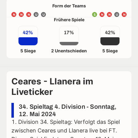
Form der Teams
N
N
N
U
U
S
N
N
U
N
Frühere Spiele
42%
17%
42%
5 Siege
2 Unentschieden
5 Siege
Ceares - Llanera im
Liveticker
34. Spieltag 4. Division - Sonntag,
12. Mai 2024
Division 34. Spieltag: Verfolgt das Spiel
zwischen Ceares und Llanera live bei FT.