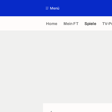
Menü
Home
Mein FT
Spiele
TV-P