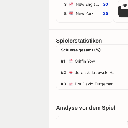
3
New England
30
6
8
New York
25
Spielerstatistiken
Schüsse gesamt (%)
#1
Griffin Yow
#2
Julian Zakrzewski Hall
#3
Dor David Turgeman
Analyse vor dem Spiel