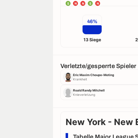
S
N
N
S
N
46%
13 Siege
2
Verletzte/gesperrte Spieler
Eric Maxim Choupo-Moting
Krankheit
Roald Randy Mitchell
Knieverletzung
New York - New E
Tabelle Major League 