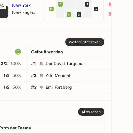
New York
8
2
New York
5%
12
5
New England
New Eng
4
3
Weitere Statistiken
Gefoult worden
2/2
100%
#1
Dor David Turgeman
3
1/2
50%
#2
Adri Mehmeti
3
1/2
50%
#3
Emil Forsberg
3
Alles sehen
Form der Teams