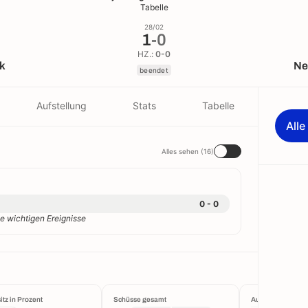
Tabelle
28/02
1
-
0
HZ.:
0-0
k
Ne
beendet
Aufstellung
Stats
Tabelle
All
Alles sehen (16)
0 - 0
e wichtigen Ereignisse
itz in Prozent
Schüsse gesamt
Aufstellung