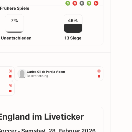
S
N
U
S
N
Frühere Spiele
7%
46%
 Unentschieden
13 Siege
Carles Gil de Pareja Vicent
Beinverletzung
ngland im Liveticker
Soccer - Samstag, 28. Februar 2026