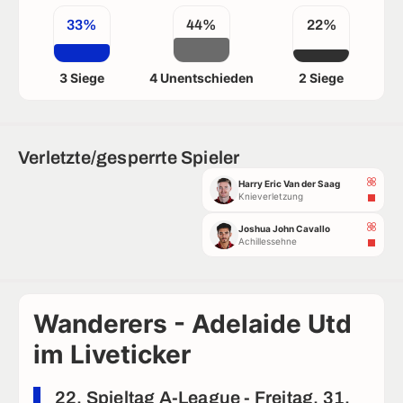
33%
44%
22%
3 Siege
4 Unentschieden
2 Siege
Verletzte/gesperrte Spieler
Harry Eric Van der Saag
Knieverletzung
Joshua John Cavallo
Achillessehne
Wanderers - Adelaide Utd
im Liveticker
22. Spieltag A-League - Freitag, 31.