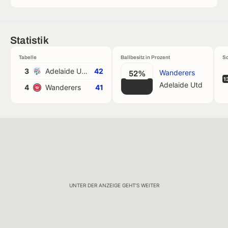
Statistik
Tabelle
Ballbesitz in Prozent
Sc
3
Adelaide Utd
42
Wanderers
52%
1
Adelaide Utd
4
Wanderers
41
UNTER DER ANZEIGE GEHT'S WEITER