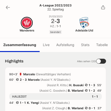
2
-
3
A-League 2022/2023
22. Spieltag
beendet
31/03/2023
2
-
3
HZ.:
1-1
Wanderers
Adelaide Utd
beendet
Zusammenfassung
Live
Aufstellung
Stats
Tabelle
Highlights
Alles sehen (20)
90+3'
Marcelo
(Gewalttätiges Verhalten)
60'
2 - 3
Marcelo
(Assist Y. N'Gbakoto.)
(Assist R. Kitto.)
H. Ibusuki
1 - 3
55'
(Assist C. Goodwin.)
B. Warland
1 - 2
49'
HALBZEIT
1 - 1
44'
1 - 1
K. Yengi
(Assist Y. N'Gbakoto.)
(Assist Z. Clough.)
B. Warland
0 - 1
37'