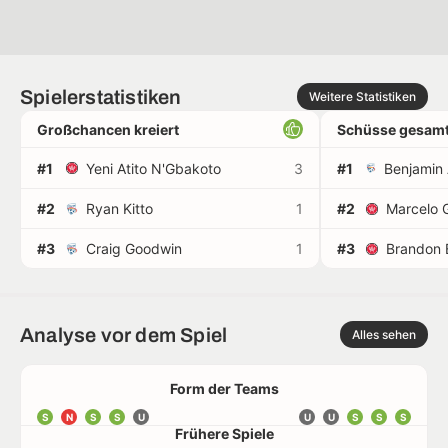
Spielerstatistiken
Weitere Statistiken
Großchancen kreiert
Schüsse gesamt
#1
Yeni Atito N'Gbakoto
3
#1
#2
Ryan Kitto
1
#2
Marcelo 
#3
Craig Goodwin
1
#3
Brandon B
Analyse vor dem Spiel
Alles sehen
Form der Teams
S
N
S
S
U
U
U
S
S
S
Frühere Spiele