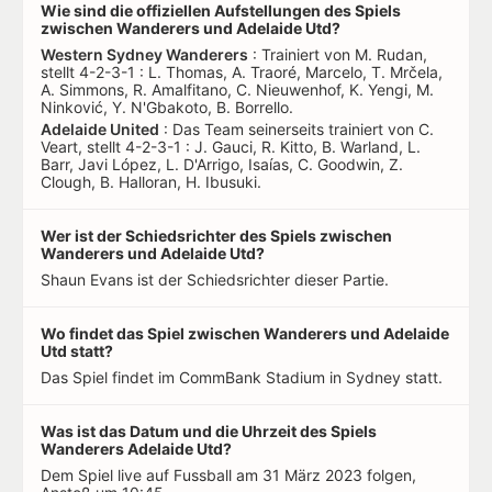
Wie sind die offiziellen Aufstellungen des Spiels
zwischen Wanderers und Adelaide Utd?
Western Sydney Wanderers
: Trainiert von M. Rudan,
stellt 4-2-3-1 : L. Thomas, A. Traoré, Marcelo, T. Mrčela,
A. Simmons, R. Amalfitano, C. Nieuwenhof, K. Yengi, M.
Ninković, Y. N'Gbakoto, B. Borrello.
Adelaide United
: Das Team seinerseits trainiert von C.
Veart, stellt 4-2-3-1 : J. Gauci, R. Kitto, B. Warland, L.
Barr, Javi López, L. D'Arrigo, Isaías, C. Goodwin, Z.
Clough, B. Halloran, H. Ibusuki.
Wer ist der Schiedsrichter des Spiels zwischen
Wanderers und Adelaide Utd?
Shaun Evans ist der Schiedsrichter dieser Partie.
Wo findet das Spiel zwischen Wanderers und Adelaide
Utd statt?
Das Spiel findet im CommBank Stadium in Sydney statt.
Was ist das Datum und die Uhrzeit des Spiels
Wanderers Adelaide Utd?
Dem Spiel live auf Fussball am 31 März 2023 folgen,