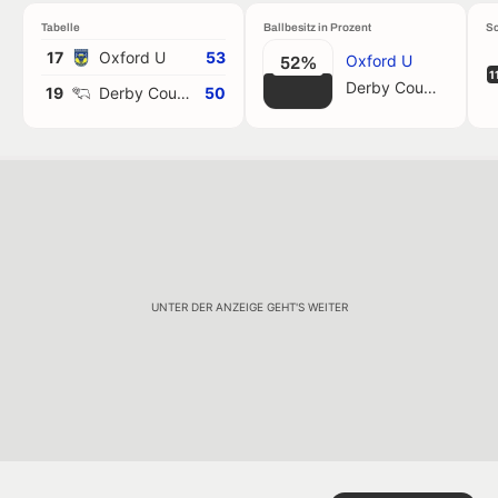
Tabelle
Ballbesitz in Prozent
Sc
17
Oxford U
53
Oxford U
52%
1
Derby County
19
Derby County
50
UNTER DER ANZEIGE GEHT'S WEITER