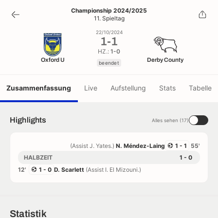
1
-
1
Championship 2024/2025
11. Spieltag
beendet
22/10/2024
1
-
1
HZ.:
1-0
Oxford U
Derby County
beendet
Zusammenfassung
Live
Aufstellung
Stats
Tabelle
Highlights
Alles sehen (17)
(Assist J. Yates.)
N. Méndez-Laing
1 - 1
55'
HALBZEIT
1 - 0
12'
1 - 0
D. Scarlett
(Assist I. El Mizouni.)
Statistik