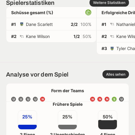
Spielerstatistiken
Weitere Statistiken
Schüsse gesamt (%)
Erfolgreiche Dr
#1
Dane Scarlett
2/2
100%
#1
Nathanie
#2
Kane Wilson
1/2
50%
#2
Kane Wil
#3
Tyler Ch
Analyse vor dem Spiel
Alles sehen
Form der Teams
U
U
U
U
N
N
N
N
S
U
Frühere Spiele
25%
25%
50%
2 Siege
2 Unentschieden
4 Siege