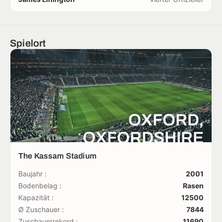
Spielort
OXFORD,
OXFORDSHIRE
The Kassam Stadium
Baujahr :
2001
Bodenbelag :
Rasen
Kapazität :
12500
Ø Zuschauer :
7844
Zuschauerrekord :
11690