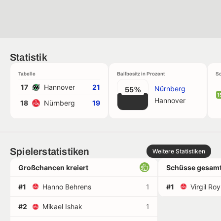
Statistik
Tabelle
Ballbesitz in Prozent
Sc
17
Hannover
21
Nürnberg
55%
1
Hannover
18
Nürnberg
19
Spielerstatistiken
Weitere Statistiken
Großchancen kreiert
Schüsse gesamt
#1
Hanno Behrens
1
#1
Virgil Ro
#2
Mikael Ishak
1