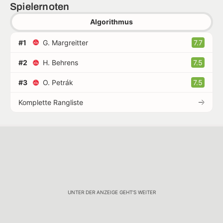
Spielernoten
Algorithmus
#1
G. Margreitter
7.7
#2
H. Behrens
7.5
#3
O. Petrák
7.5
Komplette Rangliste
UNTER DER ANZEIGE GEHT'S WEITER