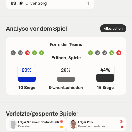
#3
Oliver Sorg
1
Analyse vor dem Spiel
Alles sehen
Form der Teams
U
U
N
S
S
S
U
U
S
N
Frühere Spiele
29%
26%
44%
10 Siege
9 Unentschieden
15 Siege
Verletzte/gesperrte Spieler
Edgar Nicaise Constant Salli
Edgar Prib
Krankheit
Kreuzbandverletzung