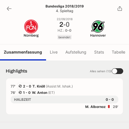
2
-
0
Bundesliga 2018/2019
4. Spieltag
beendet
22/09/2018
2
-
0
HZ.:
0-0
Nürnberg
Hannover
beendet
Zusammenfassung
Live
Aufstellung
Stats
Tabelle
Highlights
Alles sehen (13)
77'
2 - 0
T. Knöll
(Assist M. Ishak.)
76'
1 - 0
W. Anton
(ET)
HALBZEIT
0 - 0
M. Albornoz
29'