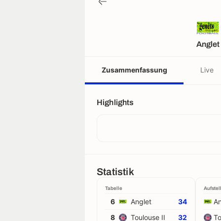
Anglet
Zusammenfassung
Live
Highlights
Statistik
Tabelle
Aufstel
6
Anglet
34
An
8
Toulouse II
32
To