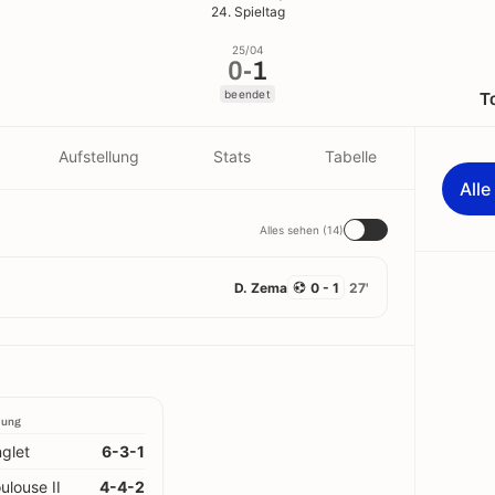
24. Spieltag
25/04
0
-
1
beendet
T
Aufstellung
Stats
Tabelle
All
Alles sehen (14)
D. Zema
0 - 1
27'
lung
glet
6-3-1
ulouse II
4-4-2