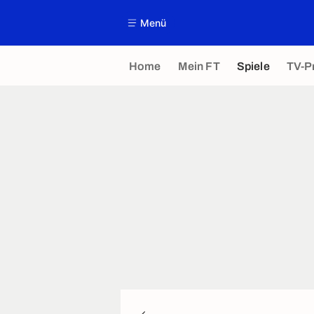
Menü
Home
Mein FT
Spiele
TV-P