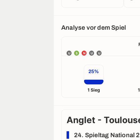
Analyse vor dem Spiel
U
S
N
U
U
25%
1 Sieg
Anglet - Toulouse
24. Spieltag National 