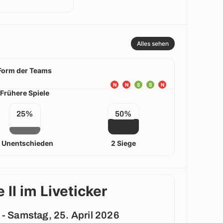
Alles sehen
Form der Teams
N
N
S
S
N
Frühere Spiele
25%
50%
1 Unentschieden
2 Siege
 II im Liveticker
2 - Samstag, 25. April 2026