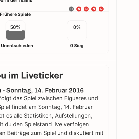
Form der Teams
U
N
N
N
N
Frühere Spiele
50%
0%
1 Unentschieden
0 Sieg
u im Liveticker
on - Sonntag, 14. Februar 2016
rfolgt das Spiel zwischen Figueres und
Spiel findet am Sonntag, 14. Februar
t es alle Statistiken, Aufstellungen,
 du den Spielstand live verfolgen
en Beiträge zum Spiel und diskutiert mit