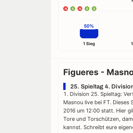
N
S
N
S
S
50%
1 Sieg
Figueres - Masno
25. Spieltag 4. Divisi
Division 25. Spieltag: Ve
Masnou live bei FT. Dieses 
2016 um 12:00 statt. Hier gib
Tore und Torschützen, damit
kannst. Schreibt eure eigen