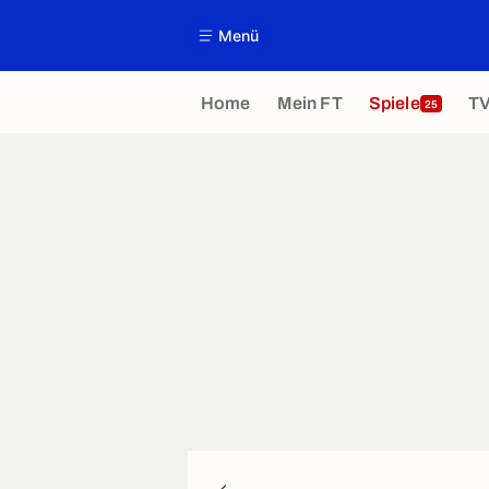
Menü
Home
Mein FT
Spiele
T
25