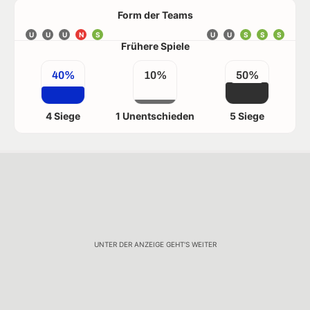
Form der Teams
U
U
U
N
S
U
U
S
S
S
Frühere Spiele
40%
10%
50%
4 Siege
1 Unentschieden
5 Siege
UNTER DER ANZEIGE GEHT'S WEITER