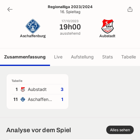
19h00
Regionalliga 2023/2024
16. Spieltag
17/10/2023
17/10/2023
19h00
ausstehend
Aschaffenburg
Aubstadt
Zusammenfassung
Live
Aufstellung
Stats
Tabelle
Tabelle
1
Aubstadt
3
11
Aschaffenburg
1
Analyse vor dem Spiel
Alles sehen