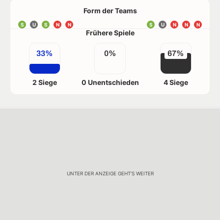
Form der Teams
S
U
S
N
N
S
U
N
N
N
Frühere Spiele
33%
0%
67%
2 Siege
0 Unentschieden
4 Siege
UNTER DER ANZEIGE GEHT'S WEITER