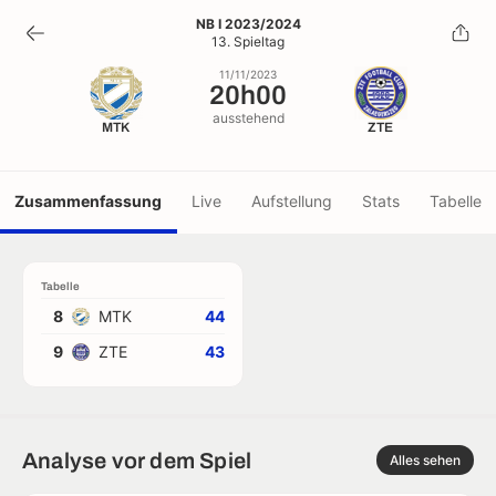
20h00
NB I 2023/2024
13. Spieltag
11/11/2023
11/11/2023
20h00
ausstehend
MTK
ZTE
Zusammenfassung
Live
Aufstellung
Stats
Tabelle
Tabelle
8
MTK
44
9
ZTE
43
Analyse vor dem Spiel
Alles sehen