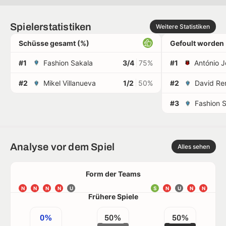
Spielerstatistiken
Weitere Statistiken
Schüsse gesamt (%)
Gefoult worden
#1
Fashion Sakala
3/4
75%
#1
#2
Mikel Villanueva
1/2
50%
#2
David Re
#3
Fashion 
Analyse vor dem Spiel
Alles sehen
Form der Teams
N
N
N
N
U
S
N
U
N
N
Frühere Spiele
0%
50%
50%