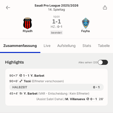
1
-
1
Saudi Pro League 2025/2026
14. Spieltag
beendet
10/01
1
-
1
HZ.:
0-1
Riyadh
Fayha
beendet
Zusammenfassung
Live
Aufstellung
Stats
Tabelle
Highlights
Alles sehen (20)
90+7'
1 - 1
Y. Barbet
90+6'
Tozé
(Elfmeter verschossen)
HALBZEIT
0 - 1
45+4'
Y. Barbet
(VAR - Entscheidung : Kein Elfmeter)
(Assist Sabri Dahal.)
M. Villanueva
0 - 1
26'