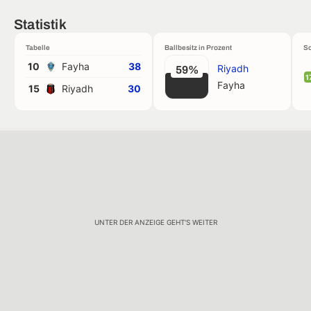
Statistik
Tabelle
Ballbesitz in Prozent
Sc
10
Fayha
38
Riyadh
59%
1
Fayha
15
Riyadh
30
UNTER DER ANZEIGE GEHT'S WEITER