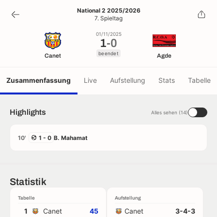
1
-
0
National 2 2025/2026
7. Spieltag
beendet
01/11/2025
1
-
0
beendet
Canet
Agde
Zusammenfassung
Live
Aufstellung
Stats
Tabelle
Highlights
Alles sehen (14)
10'
1 - 0
B. Mahamat
Statistik
Tabelle
Aufstellung
1
Canet
45
Canet
3-4-3