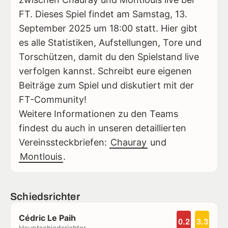
FT. Dieses Spiel findet am Samstag, 13.
September 2025 um 18:00 statt. Hier gibt
es alle Statistiken, Aufstellungen, Tore und
Torschützen, damit du den Spielstand live
verfolgen kannst. Schreibt eure eigenen
Beiträge zum Spiel und diskutiert mit der
FT-Community!
Weitere Informationen zu den Teams
findest du auch in unseren detaillierten
Vereinssteckbriefen:
Chauray
und
Montlouis
.
Schiedsrichter
Cédric Le Paih
0.2
3.3
Hauptschiedsrichter