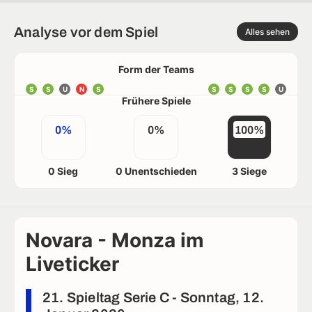
Analyse vor dem Spiel
Alles sehen
Form der Teams
S
S
U
N
S
S
S
S
S
U
Frühere Spiele
0%
0%
100%
0 Sieg
0 Unentschieden
3 Siege
Novara - Monza im
Liveticker
21. Spieltag Serie C - Sonntag, 12.