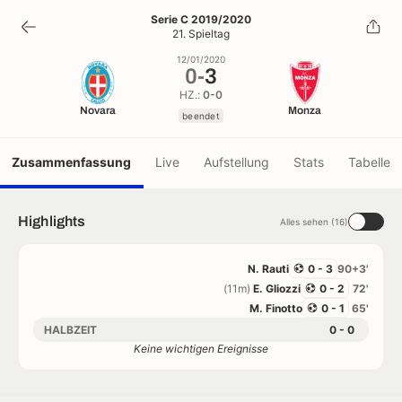
0
-
3
Serie C 2019/2020
21. Spieltag
beendet
12/01/2020
0
-
3
HZ.:
0-0
Novara
Monza
beendet
Zusammenfassung
Live
Aufstellung
Stats
Tabelle
Highlights
Alles sehen (16)
N. Rauti
0 - 3
90+3'
(11m)
E. Gliozzi
0 - 2
72'
M. Finotto
0 - 1
65'
HALBZEIT
0 - 0
Keine wichtigen Ereignisse