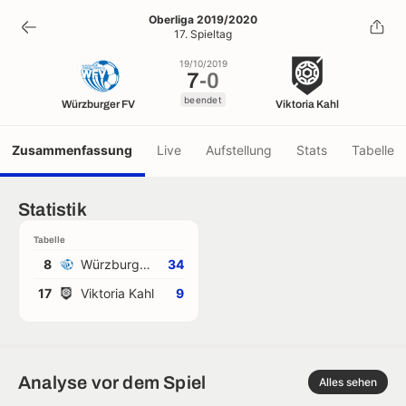
7
-
0
Oberliga 2019/2020
17. Spieltag
beendet
19/10/2019
7
-
0
beendet
Würzburger FV
Viktoria Kahl
Zusammenfassung
Live
Aufstellung
Stats
Tabelle
Statistik
Tabelle
8
Würzburger FV
34
17
Viktoria Kahl
9
Analyse vor dem Spiel
Alles sehen