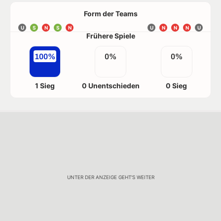
Form der Teams
U
S
N
S
N
U
N
N
N
U
Frühere Spiele
100%
0%
0%
1 Sieg
0 Unentschieden
0 Sieg
UNTER DER ANZEIGE GEHT'S WEITER