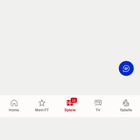
15
Home
Mein FT
Spiele
TV
Tabelle