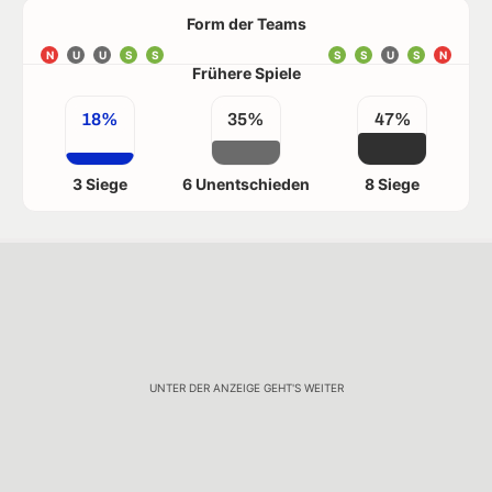
Form der Teams
N
U
U
S
S
S
S
U
S
N
Frühere Spiele
18%
35%
47%
3 Siege
6 Unentschieden
8 Siege
UNTER DER ANZEIGE GEHT'S WEITER