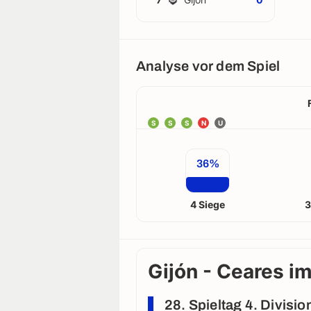
Analyse vor dem Spiel
S
S
S
N
U
36%
4 Siege
3
Gijón - Ceares im
28. Spieltag 4. Divisio