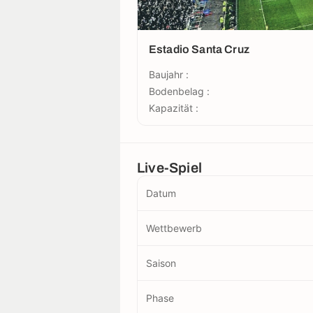
Estadio Santa Cruz
Baujahr :
Bodenbelag :
Kapazität :
Live-Spiel
Datum
Wettbewerb
Saison
Phase