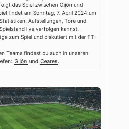
rfolgt das Spiel zwischen Gijón und
piel findet am Sonntag, 7. April 2024 um
e Statistiken, Aufstellungen, Tore und
pielstand live verfolgen kannst.
äge zum Spiel und diskutiert mit der FT-
en Teams findest du auch in unseren
iefen:
Gijón
und
Ceares
.