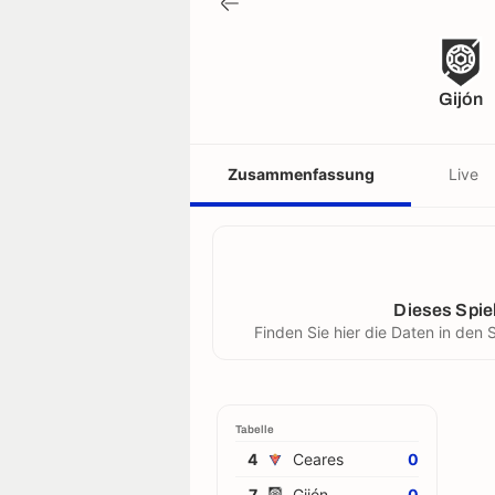
Gijón
Zusammenfassung
Live
Dieses Spiel
Finden Sie hier die Daten in de
Tabelle
4
Ceares
0
7
Gijón
0