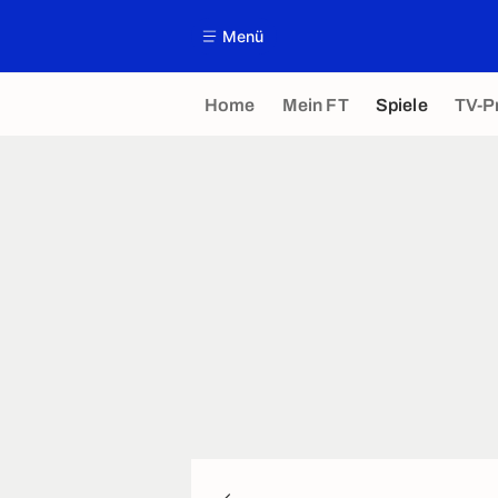
Menü
Home
Mein FT
Spiele
TV-P