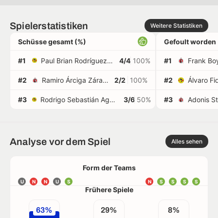
Spielerstatistiken
Weitere Statistiken
Schüsse gesamt (%)
Gefoult worden
#1
Paul Brian Rodríguez Bravo
4/4
100%
#1
Frank Bo
#2
Ramiro Árciga Zárate
2/2
100%
#2
Álvaro F
#3
Rodrigo Sebastián Aguirre Soto
3/6
50%
#3
Analyse vor dem Spiel
Alles sehen
Form der Teams
U
N
N
U
S
N
S
S
S
S
Frühere Spiele
63%
29%
8%