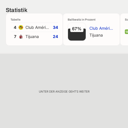
Statistik
Tabelle
Ballbesitz in Prozent
Sc
4
Club América
34
Club América
67%
1
Tijuana
7
Tijuana
24
UNTER DER ANZEIGE GEHT'S WEITER