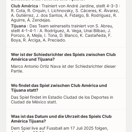
Club América
: Trainiert von André Jardine, stellt 4-3-3 :
R. Cota, R. Orquin, I. Lichnovsky, S. Cáceres, K. Álvarez,
A. Gutiérrez, J. dos Santos, Á. Fidalgo, B. Rodríguez, R.
Aguirre, Á. Zendejas.
Tijuana
: Das Team seinerseits trainiert von S. Abreu,
stellt 4-1-4-1 : A. Rodríguez, A. Vega, Unai Bilbao, J.
Porozo, A. Mejía, I. Tona, D. Blanco, K. Castañeda, F.
Boya, R. Árciga, A. Preciado.
Wer ist der Schiedsrichter des Spiels zwischen Club
América und Tijuana?
Marco Antonio Ortíz Nava ist der Schiedsrichter dieser
Partie.
Wo findet das Spiel zwischen Club América und
Tijuana statt?
Das Spiel findet im Estadio Ciudad de los Deportes in
Ciudad de México statt.
Was ist das Datum und die Uhrzeit des Spiels Club
América Tijuana?
Dem Spiel live auf Fussball am 17 Juli 2025 folgen,