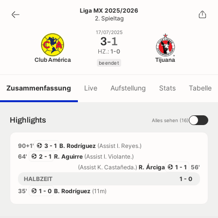
3
-
1
Liga MX 2025/2026
2. Spieltag
beendet
17/07/2025
3
-
1
HZ.:
1-0
Club América
Tijuana
beendet
Zusammenfassung
Live
Aufstellung
Stats
Tabelle
Highlights
Alles sehen (16)
90+1'
3 - 1
B. Rodríguez
(Assist I. Reyes.)
64'
2 - 1
R. Aguirre
(Assist I. Violante.)
(Assist K. Castañeda.)
R. Árciga
1 - 1
56'
HALBZEIT
1 - 0
35'
1 - 0
B. Rodríguez
(11m)