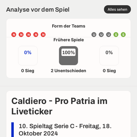
Analyse vor dem Spiel
Alles sehen
Form der Teams
N
N
N
N
N
U
U
U
S
S
Frühere Spiele
0%
100%
0%
0 Sieg
2 Unentschieden
0 Sieg
Caldiero - Pro Patria im
Liveticker
10. Spieltag Serie C - Freitag, 18.
Oktober 2024