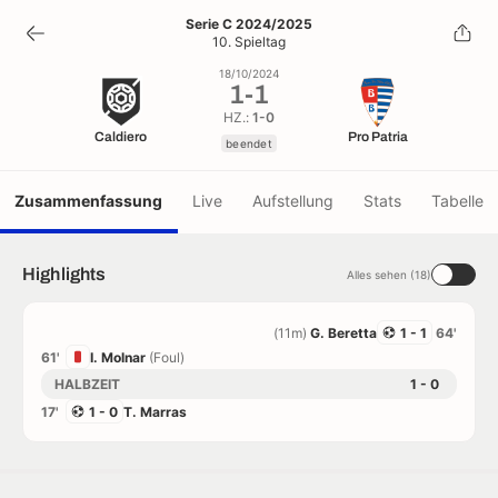
1
-
1
Serie C 2024/2025
10. Spieltag
beendet
18/10/2024
1
-
1
HZ.:
1-0
Caldiero
Pro Patria
beendet
Zusammenfassung
Live
Aufstellung
Stats
Tabelle
Highlights
Alles sehen (18)
(11m)
G. Beretta
1 - 1
64'
61'
I. Molnar
(Foul)
HALBZEIT
1 - 0
17'
1 - 0
T. Marras