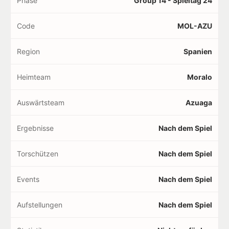
Phase
Group 14 - Spieltag 24
Code
MOL-AZU
Region
Spanien
Heimteam
Moralo
Auswärtsteam
Azuaga
Ergebnisse
Nach dem Spiel
Torschützen
Nach dem Spiel
Events
Nach dem Spiel
Aufstellungen
Nach dem Spiel