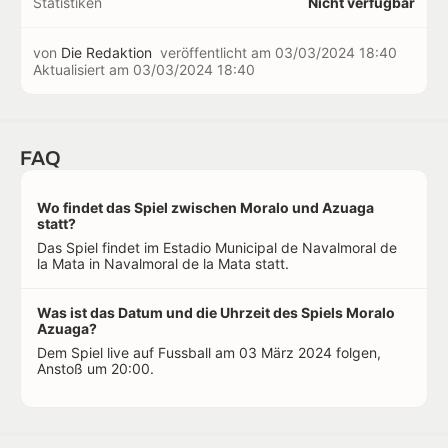
Statistiken
Nicht verfügbar
von
Die Redaktion
veröffentlicht am
03/03/2024 18:40
Aktualisiert am
03/03/2024 18:40
FAQ
Wo findet das Spiel zwischen Moralo und Azuaga
statt?
Das Spiel findet im Estadio Municipal de Navalmoral de
la Mata in Navalmoral de la Mata statt.
Was ist das Datum und die Uhrzeit des Spiels Moralo
Azuaga?
Dem Spiel live auf Fussball am 03 März 2024 folgen,
Anstoß um 20:00.