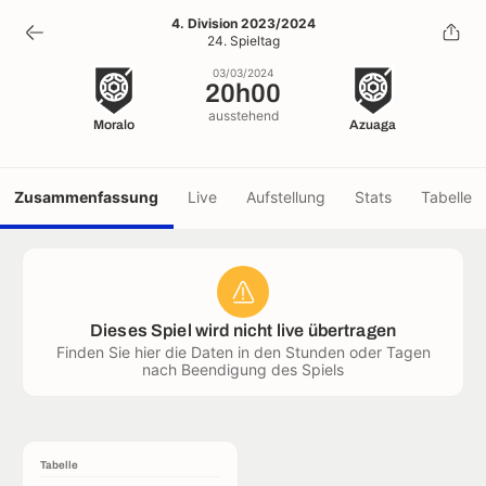
20h00
4. Division 2023/2024
24. Spieltag
03/03/2024
03/03/2024
20h00
ausstehend
Moralo
Azuaga
Zusammenfassung
Live
Aufstellung
Stats
Tabelle
Dieses Spiel wird nicht live übertragen
Finden Sie hier die Daten in den Stunden oder Tagen
nach Beendigung des Spiels
Tabelle