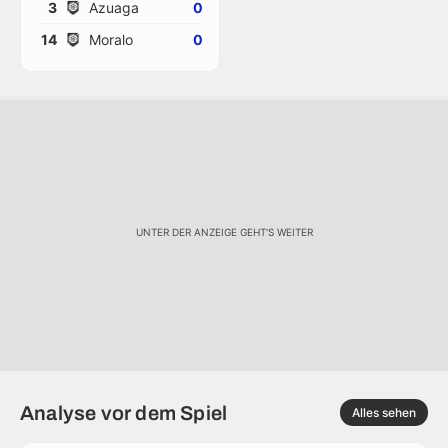
3
Azuaga
0
14
Moralo
0
UNTER DER ANZEIGE GEHT'S WEITER
Analyse vor dem Spiel
Alles sehen