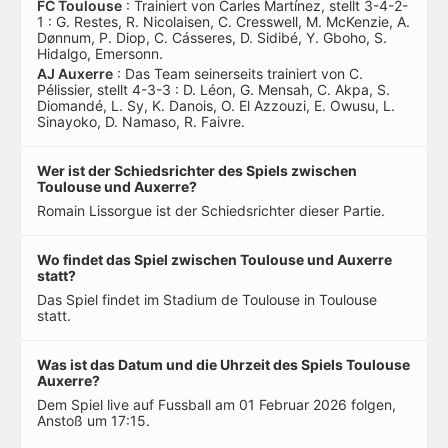
FC Toulouse
: Trainiert von Carles Martínez, stellt 3-4-2-
1 : G. Restes, R. Nicolaisen, C. Cresswell, M. McKenzie, A.
Dønnum, P. Diop, C. Cásseres, D. Sidibé, Y. Gboho, S.
Hidalgo, Emersonn.
AJ Auxerre
: Das Team seinerseits trainiert von C.
Pélissier, stellt 4-3-3 : D. Léon, G. Mensah, C. Akpa, S.
Diomandé, L. Sy, K. Danois, O. El Azzouzi, E. Owusu, L.
Sinayoko, D. Namaso, R. Faivre.
Wer ist der Schiedsrichter des Spiels zwischen
Toulouse und Auxerre?
Romain Lissorgue ist der Schiedsrichter dieser Partie.
Wo findet das Spiel zwischen Toulouse und Auxerre
statt?
Das Spiel findet im Stadium de Toulouse in Toulouse
statt.
Was ist das Datum und die Uhrzeit des Spiels Toulouse
Auxerre?
Dem Spiel live auf Fussball am 01 Februar 2026 folgen,
Anstoß um 17:15.