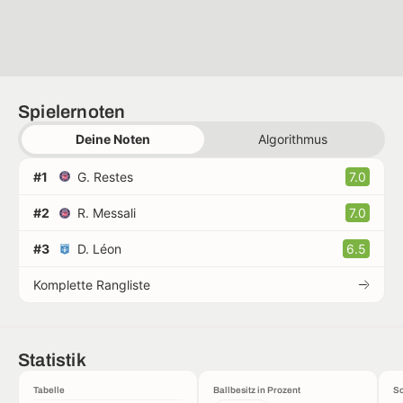
Spielernoten
Deine Noten
Algorithmus
#1
G. Restes
7.0
#2
R. Messali
7.0
#3
D. Léon
6.5
Komplette Rangliste
Statistik
Tabelle
Ballbesitz in Prozent
Sc