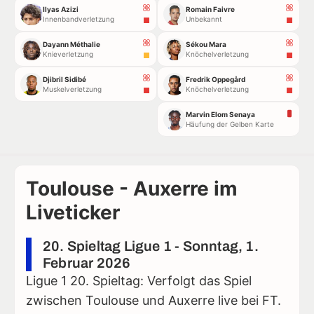
Ilyas Azizi
Romain Faivre
Innenbandverletzung
Unbekannt
Dayann Méthalie
Sékou Mara
Knieverletzung
Knöchelverletzung
Djibril Sidibé
Fredrik Oppegård
Muskelverletzung
Knöchelverletzung
Marvin Elom Senaya
Häufung der Gelben Karte
Toulouse - Auxerre im
Liveticker
20. Spieltag Ligue 1 - Sonntag, 1.
Februar 2026
Ligue 1 20. Spieltag: Verfolgt das Spiel
zwischen Toulouse und Auxerre live bei FT.