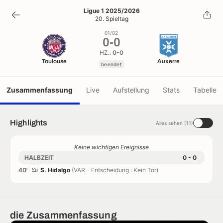
0
-
0
Ligue 1 2025/2026
20. Spieltag
beendet
01/02
0
-
0
HZ.:
0-0
Toulouse
Auxerre
beendet
Zusammenfassung
Live
Aufstellung
Stats
Tabelle
Highlights
Alles sehen (11)
Keine wichtigen Ereignisse
HALBZEIT
0 - 0
40'
S. Hidalgo
(VAR - Entscheidung : Kein Tor)
die Zusammenfassung