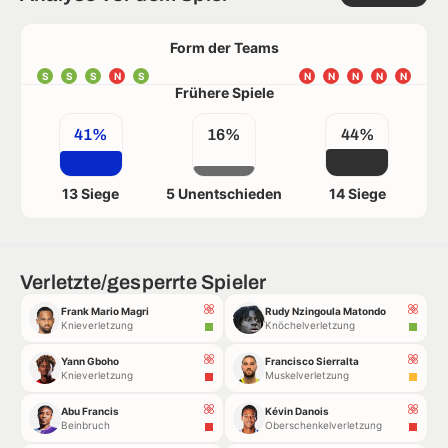
Form der Teams
S
S
S
N
S
N
N
N
N
N
Frühere Spiele
41%
16%
44%
13 Siege
5 Unentschieden
14 Siege
Verletzte/gesperrte Spieler
Frank Mario Magri
Rudy Nzingoula Matondo
Knieverletzung
Knöchelverletzung
Yann Gboho
Francisco Sierralta
Knieverletzung
Muskelverletzung
Abu Francis
Kévin Danois
Beinbruch
Oberschenkelverletzung