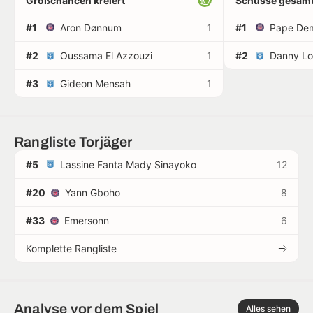
Großchancen kreiert
Schüsse gesamt
#1
Aron Dønnum
1
#1
Pape De
#2
Oussama El Azzouzi
1
#2
Danny Lo
#3
Gideon Mensah
1
Rangliste Torjäger
#5
Lassine Fanta Mady Sinayoko
12
#20
Yann Gboho
8
#33
Emersonn
6
Komplette Rangliste
Analyse vor dem Spiel
Alles sehen