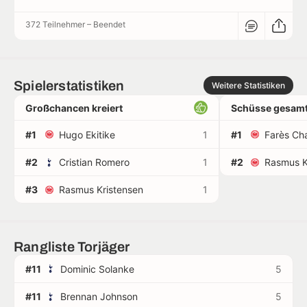
372 Teilnehmer
–
Beendet
Spielerstatistiken
Weitere Statistiken
Großchancen kreiert
Schüsse gesamt
#1
Hugo Ekitike
1
#1
Farès Cha
#2
Cristian Romero
1
#2
Rasmus K
#3
Rasmus Kristensen
1
Rangliste Torjäger
#11
Dominic Solanke
5
#11
Brennan Johnson
5