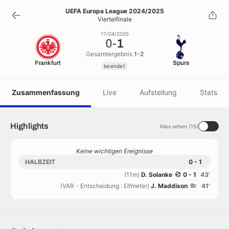
0
-
1
UEFA Europa League 2024/2025
Viertelfinale
beendet
17/04/2025
0
-
1
Gesamtergebnis
1-2
Frankfurt
Spurs
beendet
Zusammenfassung
Live
Aufstellung
Stats
Highlights
Alles sehen (15)
Keine wichtigen Ereignisse
HALBZEIT
0 - 1
(11m)
D. Solanke
0 - 1
43'
(VAR - Entscheidung : Elfmeter)
J. Maddison
41'