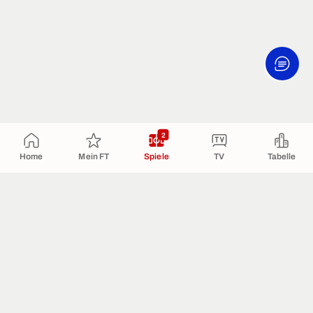
2
Home
Mein FT
Spiele
TV
Tabelle