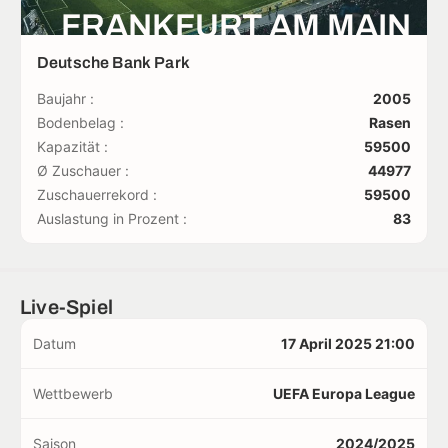
FRANKFURT AM MAIN
Deutsche Bank Park
Baujahr :
2005
Bodenbelag :
Rasen
Kapazität :
59500
Ø Zuschauer :
44977
Zuschauerrekord :
59500
Auslastung in Prozent :
83
Live-Spiel
Datum
17 April 2025 21:00
Wettbewerb
UEFA Europa League
Saison
2024/2025