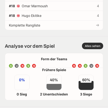
#18
Omar Marmoush
4
#18
Hugo Ekitike
4
Komplette Rangliste
Analyse vor dem Spiel
Alles sehen
Form der Teams
S
U
N
S
N
N
N
S
U
N
Frühere Spiele
0%
40%
60%
0 Sieg
2 Unentschieden
3 Siege