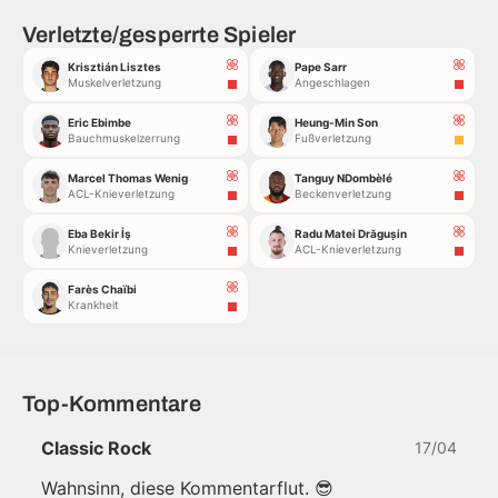
Verletzte/gesperrte Spieler
Krisztián Lisztes
Pape Sarr
Muskelverletzung
Angeschlagen
Eric Ebimbe
Heung-Min Son
Bauchmuskelzerrung
Fußverletzung
Marcel Thomas Wenig
Tanguy NDombèlé
ACL-Knieverletzung
Beckenverletzung
Eba Bekir İş
Radu Matei Drăgușin
Knieverletzung
ACL-Knieverletzung
Farès Chaïbi
Krankheit
Top-Kommentare
Classic Rock
17/04
Wahnsinn, diese Kommentarflut. 😎