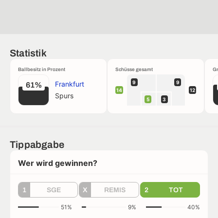
Statistik
Ballbesitz in Prozent
Schüsse gesamt
Gr
9
9
Frankfurt
61%
14
12
Spurs
5
3
Tippabgabe
Wer wird gewinnen?
1
SGE
X
REMIS
2
TOT
51%
9%
40%