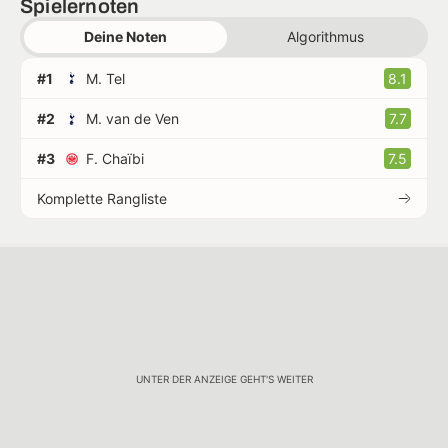
Spielernoten
Deine Noten
Algorithmus
#1
M. Tel
8.1
#2
M. van de Ven
7.7
#3
F. Chaïbi
7.5
Komplette Rangliste
UNTER DER ANZEIGE GEHT'S WEITER