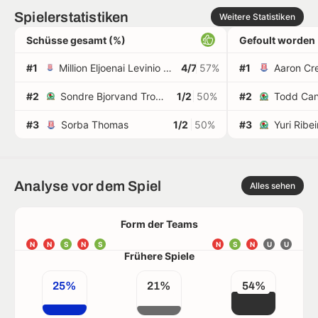
Spielerstatistiken
Weitere Statistiken
Schüsse gesamt (%)
Gefoult worden
#1
Million Eljoenai Levinio Manhoef
4/7
57%
#1
Aaron Cr
#2
Sondre Bjorvand Tronstad
1/2
50%
#2
Todd Can
#3
Sorba Thomas
1/2
50%
#3
Yuri Ribei
Analyse vor dem Spiel
Alles sehen
Form der Teams
N
N
S
N
S
N
S
N
U
U
Frühere Spiele
25%
21%
54%