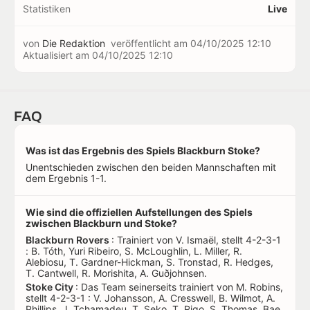
Statistiken
Live
von
Die Redaktion
veröffentlicht am
04/10/2025 12:10
Aktualisiert am
04/10/2025 12:10
FAQ
Was ist das Ergebnis des Spiels Blackburn Stoke?
Unentschieden zwischen den beiden Mannschaften mit
dem Ergebnis 1-1.
Wie sind die offiziellen Aufstellungen des Spiels
zwischen Blackburn und Stoke?
Blackburn Rovers
: Trainiert von V. Ismaël, stellt 4-2-3-1
: B. Tóth, Yuri Ribeiro, S. McLoughlin, L. Miller, R.
Alebiosu, T. Gardner-Hickman, S. Tronstad, R. Hedges,
T. Cantwell, R. Morishita, A. Guðjohnsen.
Stoke City
: Das Team seinerseits trainiert von M. Robins,
stellt 4-2-3-1 : V. Johansson, A. Cresswell, B. Wilmot, A.
Phillips, J. Tchamadeu, T. Seko, T. Rigo, S. Thomas, Bae