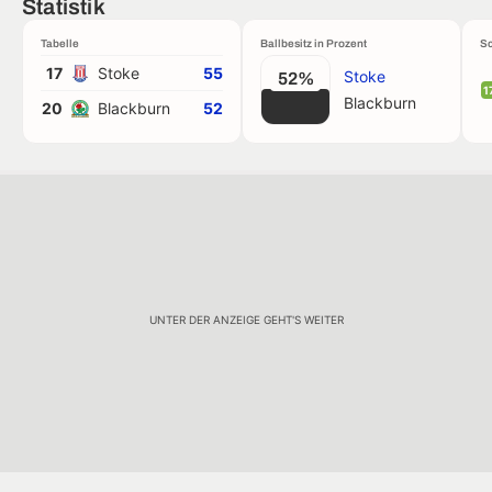
Statistik
Tabelle
Ballbesitz in Prozent
Sc
17
Stoke
55
Stoke
52%
1
Blackburn
20
Blackburn
52
UNTER DER ANZEIGE GEHT'S WEITER