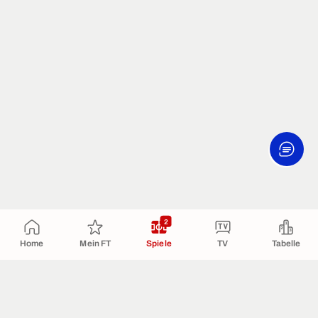
2
Home
Mein FT
Spiele
TV
Tabelle