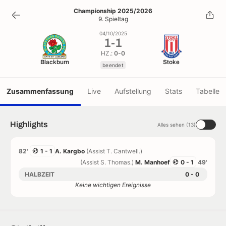
1
-
1
Championship 2025/2026
9. Spieltag
beendet
04/10/2025
1
-
1
HZ.:
0-0
Blackburn
Stoke
beendet
Zusammenfassung
Live
Aufstellung
Stats
Tabelle
Highlights
Alles sehen (13)
82'
1 - 1
A. Kargbo
(Assist T. Cantwell.)
(Assist S. Thomas.)
M. Manhoef
0 - 1
49'
HALBZEIT
0 - 0
Keine wichtigen Ereignisse