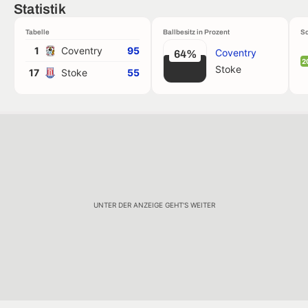
Statistik
Tabelle
Ballbesitz in Prozent
Sc
1
Coventry
95
Coventry
64%
2
Stoke
17
Stoke
55
UNTER DER ANZEIGE GEHT'S WEITER