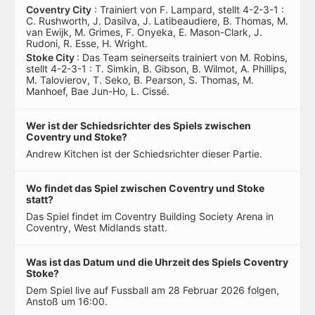
Coventry City
: Trainiert von F. Lampard, stellt 4-2-3-1 :
C. Rushworth, J. Dasilva, J. Latibeaudiere, B. Thomas, M.
van Ewijk, M. Grimes, F. Onyeka, E. Mason-Clark, J.
Rudoni, R. Esse, H. Wright.
Stoke City
: Das Team seinerseits trainiert von M. Robins,
stellt 4-2-3-1 : T. Simkin, B. Gibson, B. Wilmot, A. Phillips,
M. Talovierov, T. Seko, B. Pearson, S. Thomas, M.
Manhoef, Bae Jun-Ho, L. Cissé.
Wer ist der Schiedsrichter des Spiels zwischen
Coventry und Stoke?
Andrew Kitchen ist der Schiedsrichter dieser Partie.
Wo findet das Spiel zwischen Coventry und Stoke
statt?
Das Spiel findet im Coventry Building Society Arena in
Coventry, West Midlands statt.
Was ist das Datum und die Uhrzeit des Spiels Coventry
Stoke?
Dem Spiel live auf Fussball am 28 Februar 2026 folgen,
Anstoß um 16:00.