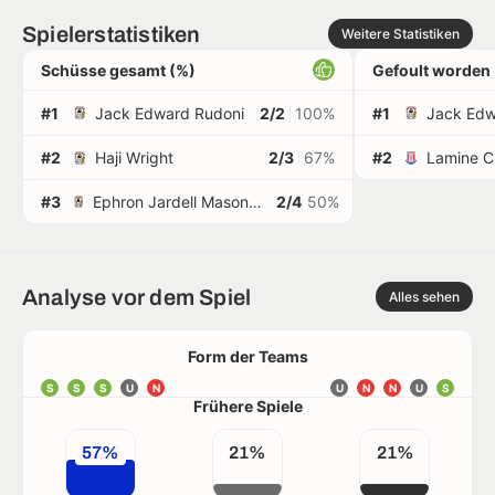
Spielerstatistiken
Weitere Statistiken
Schüsse gesamt (%)
Gefoult worden
#1
Jack Edward Rudoni
2/2
100%
#1
Jack Edw
#2
Haji Wright
2/3
67%
#2
Lamine C
#3
Ephron Jardell Mason-Clark
2/4
50%
Analyse vor dem Spiel
Alles sehen
Form der Teams
S
S
S
U
N
U
N
N
U
S
Frühere Spiele
57%
21%
21%