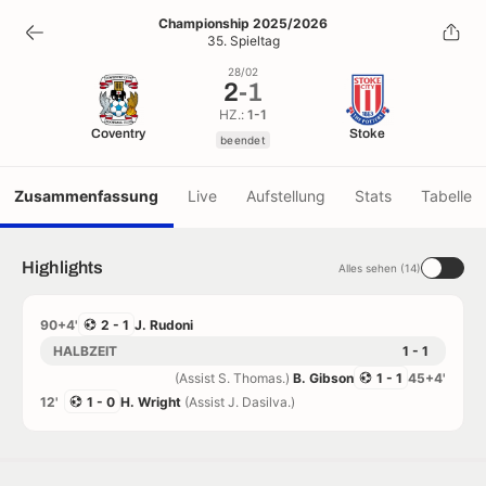
2
-
1
Championship 2025/2026
35. Spieltag
beendet
28/02
2
-
1
HZ.:
1-1
Coventry
Stoke
beendet
Zusammenfassung
Live
Aufstellung
Stats
Tabelle
Highlights
Alles sehen (14)
90+4'
2 - 1
J. Rudoni
HALBZEIT
1 - 1
(Assist S. Thomas.)
B. Gibson
1 - 1
45+4'
12'
1 - 0
H. Wright
(Assist J. Dasilva.)