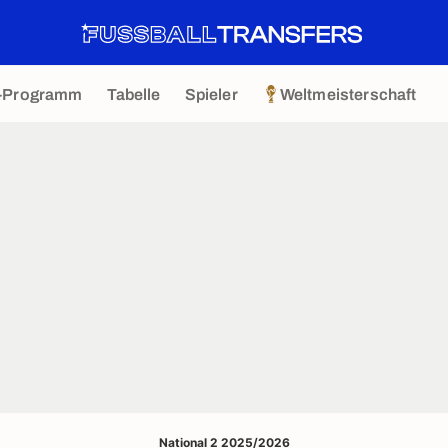
-Programm
Tabelle
Spieler
Weltmeisterschaft
National 2 2025/2026