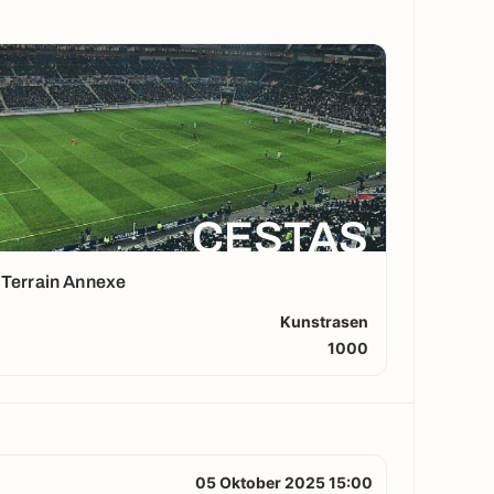
CESTAS
 Terrain Annexe
Kunstrasen
1000
05 Oktober 2025 15:00