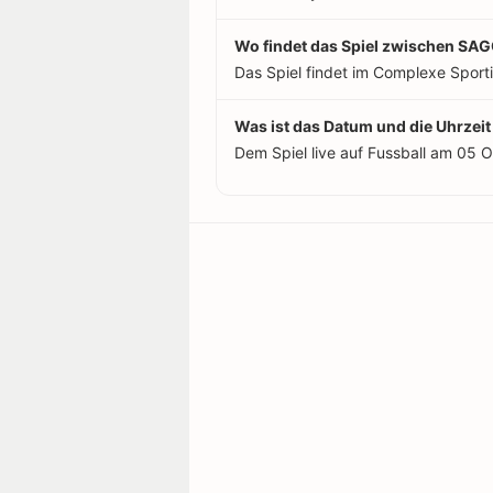
Wo findet das Spiel zwischen SAG
Das Spiel findet im Complexe Sporti
Was ist das Datum und die Uhrzei
Dem Spiel live auf Fussball am 05 