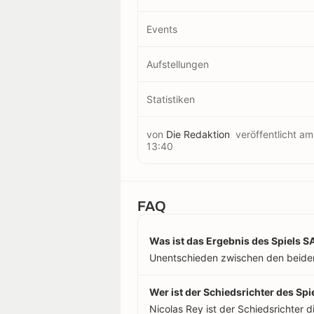
Events
Aufstellungen
Statistiken
von
Die Redaktion
veröffentlicht a
13:40
FAQ
Was ist das Ergebnis des Spiels 
Unentschieden zwischen den beiden
Wer ist der Schiedsrichter des S
Nicolas Rey ist der Schiedsrichter di