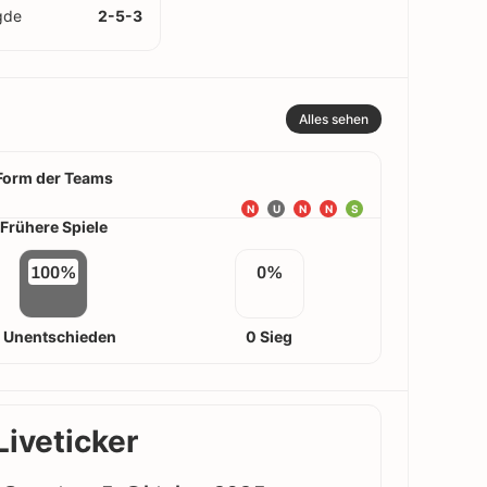
gde
2-5-3
Alles sehen
Form der Teams
N
U
N
N
S
Frühere Spiele
100%
0%
 Unentschieden
0 Sieg
iveticker