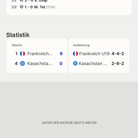
33'
2 - 0
E. Diop
20'
1 - 0
M. Tel
(11m)
Statistik
Tabelle
Aufstellung
1
Frankreich U19
9
Frankreich U19
4-4-2
4
Kasachstan U19
0
Kasachstan U19
2-6-2
UNTER DER ANZEIGE GEHT'S WEITER