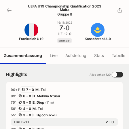
7
-
0
UEFA U19 Championship Qualification 2023
Malta
beendet
Gruppe 8
16/11/2022
7
-
0
HZ.:
2-0
Frankreich U19
Kasachstan U19
beendet
Zusammenfassung
Live
Aufstellung
Stats
Tabelle
Highlights
Alles sehen (20)
90+1'
7 - 0
M. Tel
89'
6 - 0
D. Mokwa Ntusu
75'
5 - 0
E. Diop
(11m)
59'
4 - 0
M. Tel
55'
3 - 0
L. Ugochukwu
HALBZEIT
2 - 0