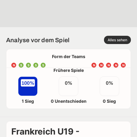
Analyse vor dem Spiel
Alles sehen
Form der Teams
N
S
S
S
S
N
N
N
N
N
Frühere Spiele
100%
0%
0%
1 Sieg
0 Unentschieden
0 Sieg
Frankreich U19 -