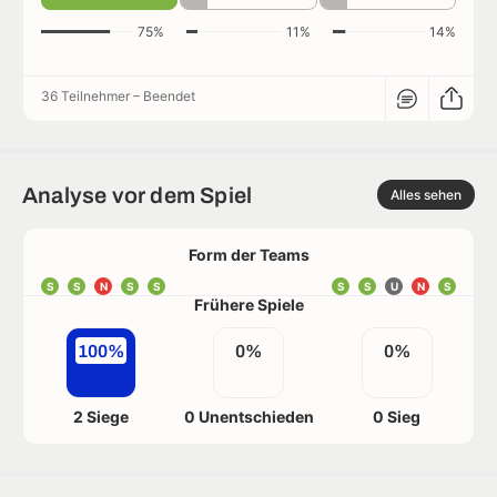
75%
11%
14%
36 Teilnehmer
–
Beendet
Analyse vor dem Spiel
Alles sehen
Form der Teams
S
S
N
S
S
S
S
U
N
S
Frühere Spiele
100%
0%
0%
2 Siege
0 Unentschieden
0 Sieg