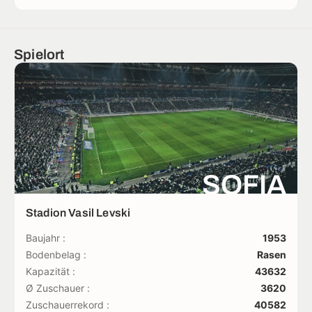
Spielort
SOFIA
Stadion Vasil Levski
Baujahr :
1953
Bodenbelag :
Rasen
Kapazität :
43632
Ø Zuschauer :
3620
Zuschauerrekord :
40582