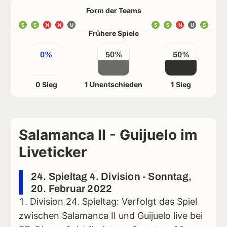
Form der Teams
S
S
N
N
U
S
S
N
U
S
Frühere Spiele
0%
50%
50%
0 Sieg
1 Unentschieden
1 Sieg
Salamanca II - Guijuelo im
Liveticker
24. Spieltag 4. Division - Sonntag,
20. Februar 2022
Division 24. Spieltag: Verfolgt das Spiel
zwischen Salamanca II und Guijuelo live bei