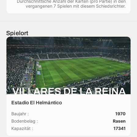
Durchschnittliche Anzahl der Karten (pro Partie) in den
vergangenen 7 Spielen mit diesem Schiedsrichter.
Spielort
VILLARES DE LA REINA
Estadio El Helmántico
Baujahr :
1970
Bodenbelag :
Rasen
Kapazität :
17341