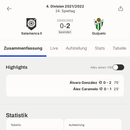
0
-
2
4. Division 2021/2022
24. Spieltag
beendet
20/02/2022
0
-
2
beendet
Salamanca II
Guijuelo
Zusammenfassung
Live
Aufstellung
Stats
Tabelle
Highlights
Alles sehen (16)
Álvaro González
0 - 2
75'
Álex Caramelo
0 - 1
25'
Statistik
Tabelle
Aufstellung