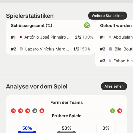
Spielerstatistiken
Weitere Statistiken
Schüsse gesamt (%)
Gefoult worden
#1
António José Pinheiro de Carvalho
2/2
100%
#1
#2
Lázaro Vinícius Marques
1/2
50%
#2
Bilal Bou
#3
Analyse vor dem Spiel
Alles sehen
Form der Teams
N
N
N
U
N
S
N
Frühere Spiele
50%
50%
0%