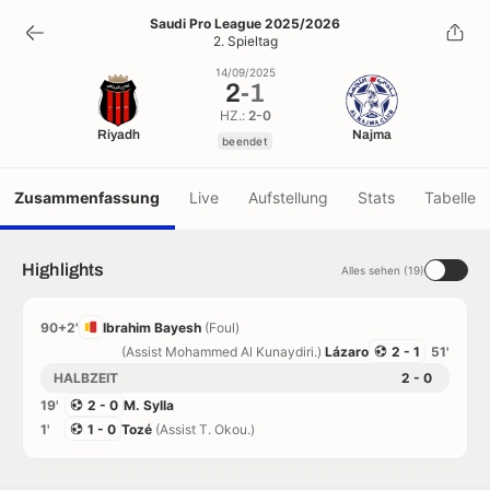
2
-
1
Saudi Pro League 2025/2026
2. Spieltag
beendet
14/09/2025
2
-
1
HZ.:
2-0
Riyadh
Najma
beendet
Zusammenfassung
Live
Aufstellung
Stats
Tabelle
Highlights
Alles sehen (19)
90+2'
Ibrahim Bayesh
(Foul)
(Assist Mohammed Al Kunaydiri.)
Lázaro
2 - 1
51'
HALBZEIT
2 - 0
19'
2 - 0
M. Sylla
1'
1 - 0
Tozé
(Assist T. Okou.)