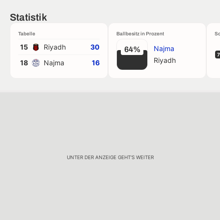
Statistik
Tabelle
Ballbesitz in Prozent
Sc
15
Riyadh
30
Najma
64%
7
Riyadh
18
Najma
16
UNTER DER ANZEIGE GEHT'S WEITER