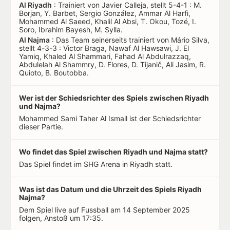
Al Riyadh
: Trainiert von Javier Calleja, stellt 5-4-1 : M.
Borjan, Y. Barbet, Sergio González, Ammar Al Harfi,
Mohammed Al Saeed, Khalil Al Absi, T. Okou, Tozé, I.
Soro, Ibrahim Bayesh, M. Sylla.
Al Najma
: Das Team seinerseits trainiert von Mário Silva,
stellt 4-3-3 : Victor Braga, Nawaf Al Hawsawi, J. El
Yamiq, Khaled Al Shammari, Fahad Al Abdulrazzaq,
Abdulelah Al Shammry, D. Flores, D. Tijanič, Ali Jasim, R.
Quioto, B. Boutobba.
Wer ist der Schiedsrichter des Spiels zwischen Riyadh
und Najma?
Mohammed Sami Taher Al Ismail ist der Schiedsrichter
dieser Partie.
Wo findet das Spiel zwischen Riyadh und Najma statt?
Das Spiel findet im SHG Arena in Riyadh statt.
Was ist das Datum und die Uhrzeit des Spiels Riyadh
Najma?
Dem Spiel live auf Fussball am 14 September 2025
folgen, Anstoß um 17:35.