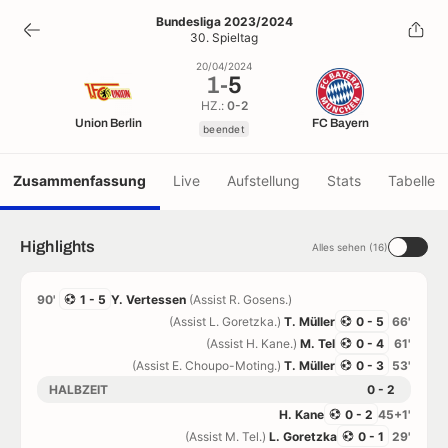
1
-
5
Bundesliga 2023/2024
30. Spieltag
beendet
20/04/2024
1
-
5
HZ.:
0-2
Union Berlin
FC Bayern
beendet
Zusammenfassung
Live
Aufstellung
Stats
Tabelle
Highlights
Alles sehen (16)
90'
1 - 5
Y. Vertessen
(Assist R. Gosens.)
(Assist L. Goretzka.)
T. Müller
0 - 5
66'
(Assist H. Kane.)
M. Tel
0 - 4
61'
(Assist E. Choupo-Moting.)
T. Müller
0 - 3
53'
HALBZEIT
0 - 2
H. Kane
0 - 2
45+1'
(Assist M. Tel.)
L. Goretzka
0 - 1
29'