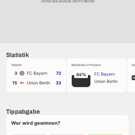
UNTER DER ANZEIGE GEHT'S WEITER
Statistik
Tabelle
Ballbesitz in Prozent
Sc
3
FC Bayern
72
FC Bayern
64%
1
Union Berlin
15
Union Berlin
33
Tippabgabe
Wer wird gewinnen?