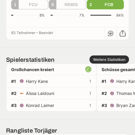
1
FCU
X
REMIS
2
FCB
8%
7%
84%
83 Teilnehmer
–
Beendet
Spielerstatistiken
Weitere Statistiken
Großchancen kreiert
Schüsse gesamt
#1
Harry Kane
1
#1
Harry Ka
#2
Aïssa Laïdouni
1
#2
Thomas M
#3
Konrad Laimer
1
#3
Bryan Za
Rangliste Torjäger