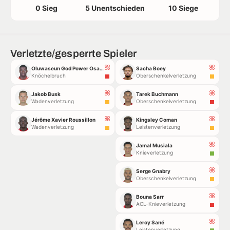
0 Sieg
5 Unentschieden
10 Siege
Verletzte/gesperrte Spieler
Oluwaseun God Power Osaro Ogbemudia
Sacha Boey
Knöchelbruch
Oberschenkelverletzung
Jakob Busk
Tarek Buchmann
Wadenverletzung
Oberschenkelverletzung
Jérôme Xavier Roussillon
Kingsley Coman
Wadenverletzung
Leistenverletzung
Jamal Musiala
Knieverletzung
Serge Gnabry
Oberschenkelverletzung
Bouna Sarr
ACL-Knieverletzung
Leroy Sané
Leistenverletzung