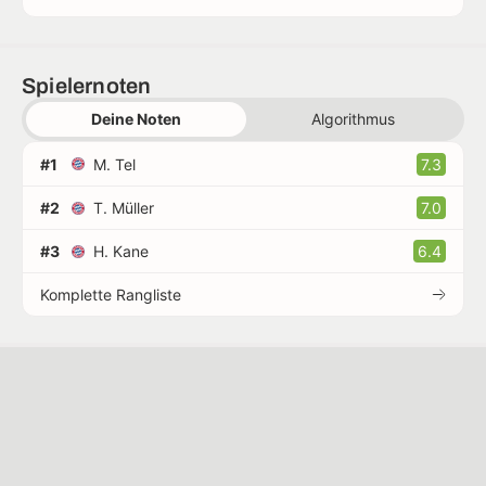
Spielernoten
Deine Noten
Algorithmus
#1
M. Tel
7.3
#2
T. Müller
7.0
#3
H. Kane
6.4
Komplette Rangliste