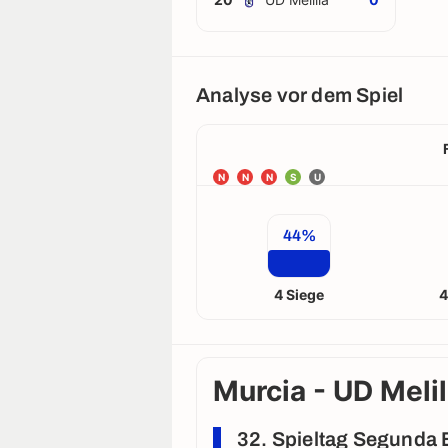
Analyse vor dem Spiel
N
N
N
S
U
44%
4 Siege
4
Murcia - UD Melil
32. Spieltag Segunda B