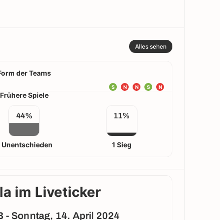
Alles sehen
Form der Teams
S
N
N
S
N
Frühere Spiele
44%
11%
 Unentschieden
1 Sieg
la im Liveticker
 - Sonntag, 14. April 2024