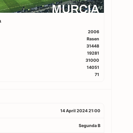
MURCIA
a
2006
Rasen
31448
19281
31000
14051
71
14 April 2024 21:00
Segunda B