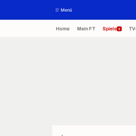
Menü
Home
Mein FT
Spiele
TV
9