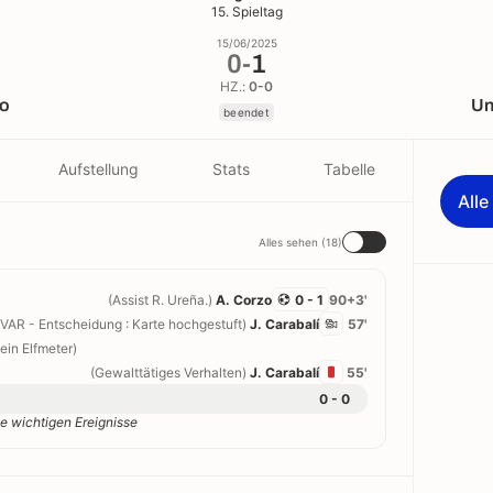
15. Spieltag
15/06/2025
0
-
1
HZ.:
0-0
o
Un
beendet
Aufstellung
Stats
Tabelle
All
Alles sehen (18)
(Assist R. Ureña.)
A. Corzo
0 - 1
90+3'
(VAR - Entscheidung : Karte hochgestuft)
J. Carabalí
57'
ein Elfmeter)
(Gewalttätiges Verhalten)
J. Carabalí
55'
0 - 0
e wichtigen Ereignisse