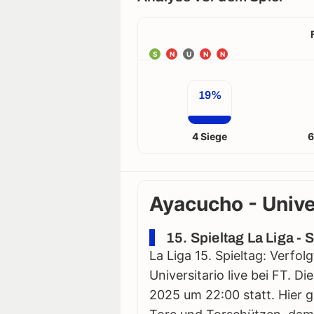
S
N
U
N
N
19%
4 Siege
6
Ayacucho - Univer
15. Spieltag La Liga -
La Liga 15. Spieltag: Verfo
Universitario live bei FT. D
2025 um 22:00 statt. Hier gi