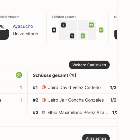
itz in Prozent
Schüsse gesamt
Großchancen krei
7
13
Ayacucho
4%
50%
8
17
Universitario
1
4
Weitere Statistiken
Schüsse gesamt (%)
1
#1
Jairo David Vélez Cedeño
1/2
50%
n
1
#2
Jairo Jair Concha Gonzáles
1/2
50%
#3
Elbio Maximiliano Pérez Azambuya
1/2
50%
Alles sehen