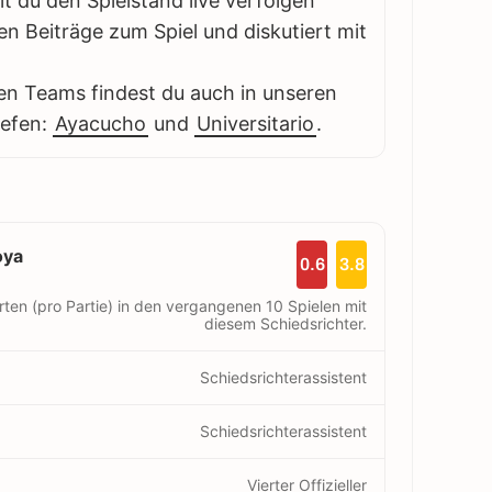
 du den Spielstand live verfolgen
en Beiträge zum Spiel und diskutiert mit
en Teams findest du auch in unseren
iefen:
Ayacucho
und
Universitario
.
oya
0.6
3.8
rten (pro Partie) in den vergangenen 10 Spielen mit
diesem Schiedsrichter.
Schiedsrichterassistent
Schiedsrichterassistent
Vierter Offizieller