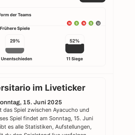
Form der Teams
N
S
N
S
U
Frühere Spiele
29%
52%
 Unentschieden
11 Siege
sitario im Liveticker
 Sonntag, 15. Juni 2025
lgt das Spiel zwischen Ayacucho und
ieses Spiel findet am Sonntag, 15. Juni
bt es alle Statistiken, Aufstellungen,