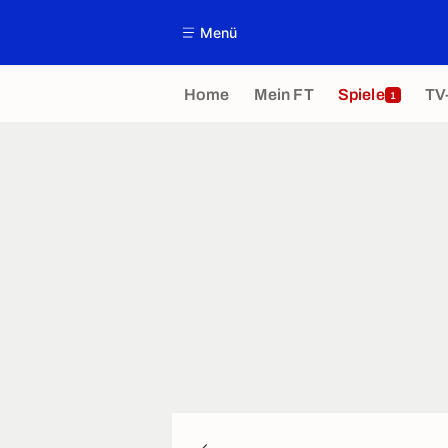
Menü
Home
Mein FT
Spiele
TV
1