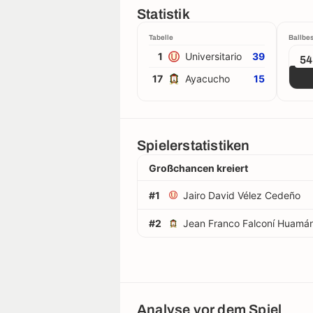
Statistik
Tabelle
Ballbes
1
Universitario
39
5
17
Ayacucho
15
Spielerstatistiken
Großchancen kreiert
#1
Jairo David Vélez Cedeño
#2
Jean Franco Falconí Huamá
Analyse vor dem Spiel