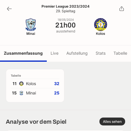
21h00
Premier League 2023/2024
29. Spieltag
18/05/2024
18/05/2024
21h00
ausstehend
Minai
Kolos
Zusammenfassung
Live
Aufstellung
Stats
Tabelle
Tabelle
11
Kolos
32
15
Minai
25
Analyse vor dem Spiel
Alles sehen