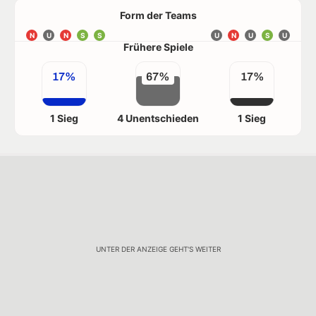
Form der Teams
N
U
N
S
S
U
N
U
S
U
Frühere Spiele
17%
67%
17%
1 Sieg
4 Unentschieden
1 Sieg
UNTER DER ANZEIGE GEHT'S WEITER