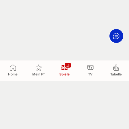
13
Home
Mein FT
Spiele
TV
Tabelle