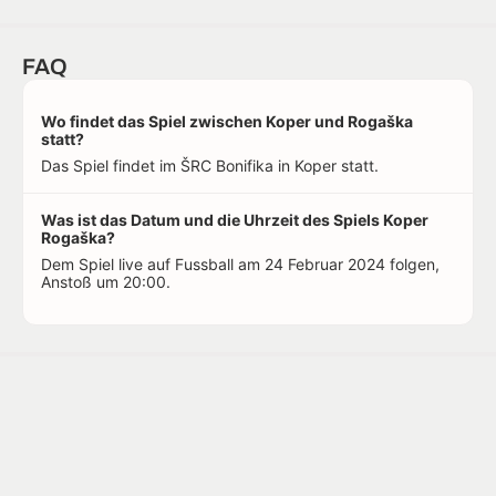
FAQ
Wo findet das Spiel zwischen Koper und Rogaška
statt?
Das Spiel findet im ŠRC Bonifika in Koper statt.
Was ist das Datum und die Uhrzeit des Spiels Koper
Rogaška?
Dem Spiel live auf Fussball am 24 Februar 2024 folgen,
Anstoß um 20:00.