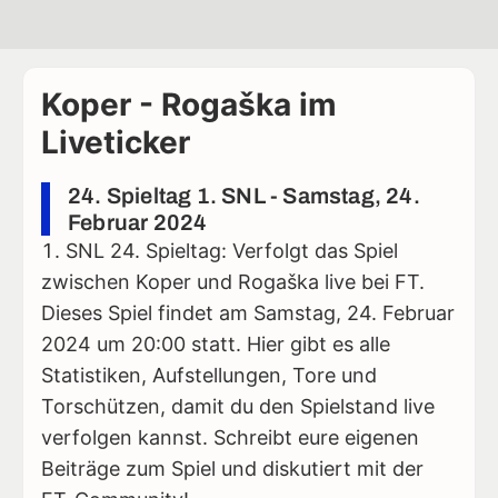
Koper - Rogaška im
Liveticker
24. Spieltag 1. SNL - Samstag, 24.
Februar 2024
SNL 24. Spieltag: Verfolgt das Spiel
zwischen Koper und Rogaška live bei FT.
Dieses Spiel findet am Samstag, 24. Februar
2024 um 20:00 statt. Hier gibt es alle
Statistiken, Aufstellungen, Tore und
Torschützen, damit du den Spielstand live
verfolgen kannst. Schreibt eure eigenen
Beiträge zum Spiel und diskutiert mit der