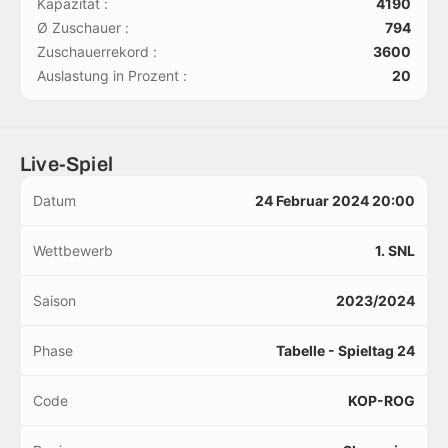
Kapazität :
4190
Ø Zuschauer :
794
Zuschauerrekord :
3600
Auslastung in Prozent :
20
Live-Spiel
Datum
24 Februar 2024 20:00
Wettbewerb
1. SNL
Saison
2023/2024
Phase
Tabelle - Spieltag 24
Code
KOP-ROG