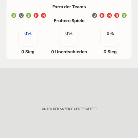
Form der Teams
S
U
S
N
N
U
N
N
N
S
Frühere Spiele
0%
0%
0%
0 Sieg
0 Unentschieden
0 Sieg
UNTER DER ANZEIGE GEHT'S WEITER