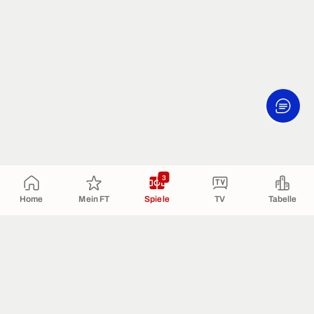
3
Home
Mein FT
Spiele
TV
Tabelle