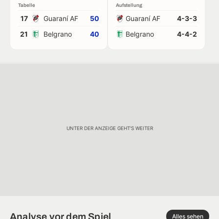
Tabelle
Aufstellung
17
Guaraní AF
50
Guaraní AF
4-3-3
21
Belgrano
40
Belgrano
4-4-2
UNTER DER ANZEIGE GEHT'S WEITER
Analyse vor dem Spiel
Alles sehen