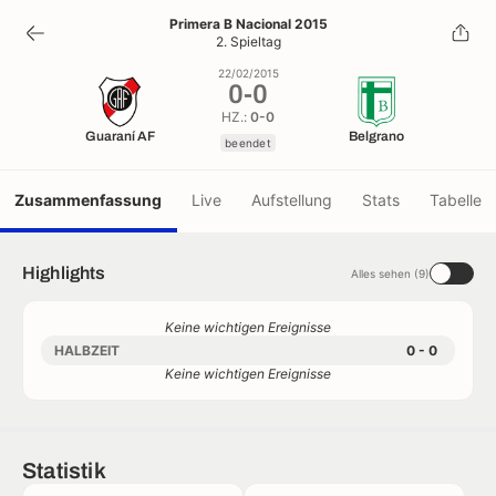
0
-
0
Primera B Nacional 2015
2. Spieltag
beendet
22/02/2015
0
-
0
HZ.:
0-0
Guaraní AF
Belgrano
beendet
Zusammenfassung
Live
Aufstellung
Stats
Tabelle
Highlights
Alles sehen (9)
Keine wichtigen Ereignisse
HALBZEIT
0 - 0
Keine wichtigen Ereignisse
Statistik