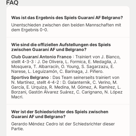
FAQ
Was ist das Ergebnis des Spiels Guaraní AF Belgrano?
Unentschieden zwischen den beiden Mannschaften mit
dem Ergebnis 0-0.
Wie sind die offiziellen Aufstellungen des Spiels
zwischen Guaraní AF und Belgrano?
Club Guaraní Antonio Franco
: Trainiert von J. Bianco,
stellt 4-3-3 : J. De Olivera, L. Formica, E. Medaglia, J.
Mosquera, T. Albarracín, O. Young, S. Sagarzazu, E.
Narese, L. Leguizamón, C. Barinaga, J. Piñero.
Sportivo Belgrano
: Das Team seinerseits trainiert von
N. Martínez, stellt 4-4-2 : D. Galanternik, C. Verino, M.
García, E. Urquiza, R. Medina, M. Gómez, A. Ramírez, L.
Borzani, Gastón Álvarez Suárez, C. Carignano, N. López
Macri.
Wer ist der Schiedsrichter des Spiels zwischen
Guaraní AF und Belgrano?
Gerardo Méndez Cedro ist der Schiedsrichter dieser
Partie.