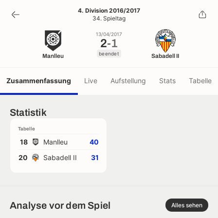
2
-
1
4. Division 2016/2017
34. Spieltag
beendet
13/04/2017
2
-
1
beendet
Manlleu
Sabadell II
Zusammenfassung
Live
Aufstellung
Stats
Tabelle
Statistik
Tabelle
18
Manlleu
40
20
Sabadell II
31
Analyse vor dem Spiel
Alles sehen