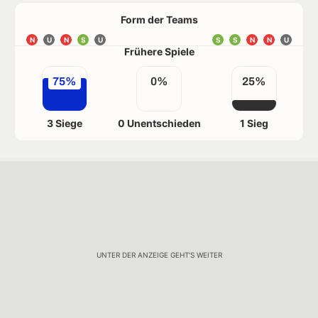
Form der Teams
N
U
N
S
U
S
S
N
N
U
Frühere Spiele
75%
0%
25%
3 Siege
0 Unentschieden
1 Sieg
UNTER DER ANZEIGE GEHT'S WEITER