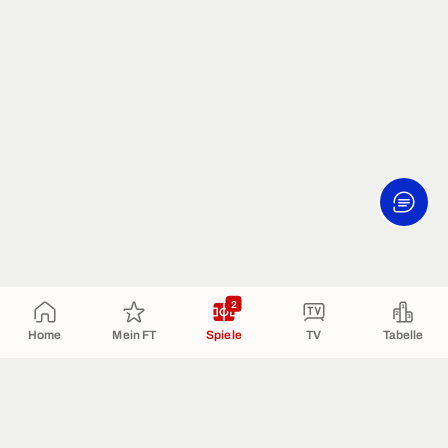
2
Home
Mein FT
Spiele
TV
Tabelle