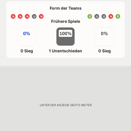
Form der Teams
N
N
N
U
N
S
U
U
N
S
Frühere Spiele
0%
100%
0%
0 Sieg
1 Unentschieden
0 Sieg
UNTER DER ANZEIGE GEHT'S WEITER