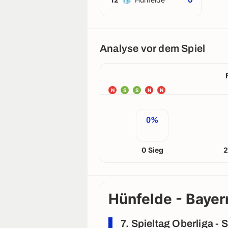
Analyse vor dem Spiel
N
S
S
N
N
0%
0 Sieg
2
Hünfelde - Bayer
7. Spieltag Oberliga -