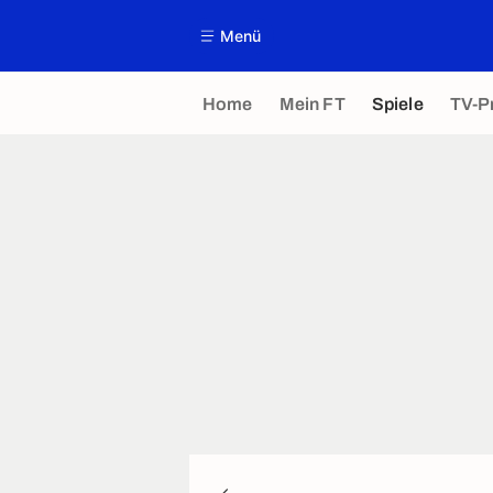
Menü
Home
Mein FT
Spiele
TV-P