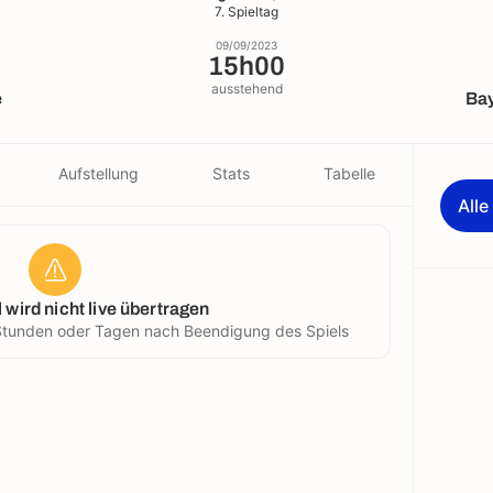
7. Spieltag
09/09/2023
15h00
ausstehend
e
Bay
Aufstellung
Stats
Tabelle
All
 wird nicht live übertragen
n Stunden oder Tagen nach Beendigung des Spiels