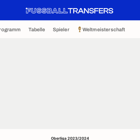
rogramm
Tabelle
Spieler
Weltmeisterschaft
Oberliga 2023/2024