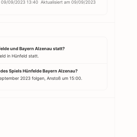
m
09/09/2023 13:40
Aktualisiert am
09/09/2023
elde und Bayern Alzenau statt?
ld in Hünfeld statt.
 des Spiels Hünfelde Bayern Alzenau?
September 2023 folgen, Anstoß um 15:00.