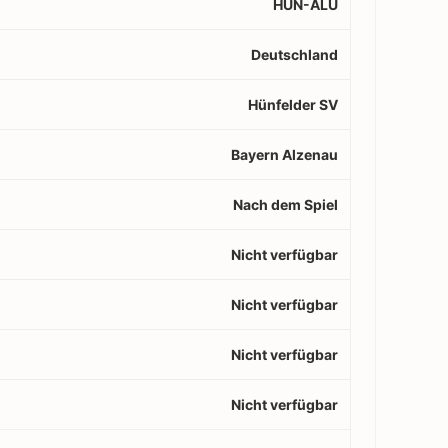
HUN-ALU
Deutschland
Hünfelder SV
Bayern Alzenau
Nach dem Spiel
Nicht verfügbar
Nicht verfügbar
Nicht verfügbar
Nicht verfügbar