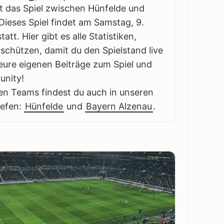
lgt das Spiel zwischen Hünfelde und
 Dieses Spiel findet am Samstag, 9.
t. Hier gibt es alle Statistiken,
schützen, damit du den Spielstand live
eure eigenen Beiträge zum Spiel und
unity!
en Teams findest du auch in unseren
iefen:
Hünfelde
und
Bayern Alzenau
.