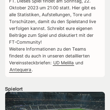
FT. Dieses Spiel findet am Sonntag, 22.
Oktober 2023 um 21:00 statt. Hier gibt es
alle Statistiken, Aufstellungen, Tore und
Torschützen, damit du den Spielstand live
verfolgen kannst. Schreibt eure eigenen
Beiträge zum Spiel und diskutiert mit der
FT-Community!
Weitere Informationen zu den Teams
findest du auch in unseren detaillierten
Vereinssteckbriefen:
UD Melilla
und
Antequera
.
Spielort