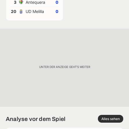
3
Antequera
0
20
UD Melilla
0
UNTER DER ANZEIGE GEHT'S WEITER
Analyse vor dem Spiel
Alles sehen