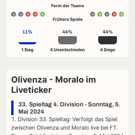
Form der Teams
U
U
N
N
S
U
S
U
N
S
Frühere Spiele
11%
44%
44%
1 Sieg
4 Unentschieden
4 Siege
Olivenza - Moralo im
Liveticker
33. Spieltag 4. Division - Sonntag, 5.
Mai 2024
Division 33. Spieltag: Verfolgt das Spiel
zwischen Olivenza und Moralo live bei FT.