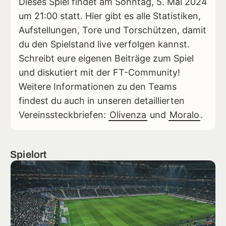
Dieses Spiel findet am Sonntag, 5. Mai 2024
um 21:00 statt. Hier gibt es alle Statistiken,
Aufstellungen, Tore und Torschützen, damit
du den Spielstand live verfolgen kannst.
Schreibt eure eigenen Beiträge zum Spiel
und diskutiert mit der FT-Community!
Weitere Informationen zu den Teams
findest du auch in unseren detaillierten
Vereinssteckbriefen:
Olivenza
und
Moralo
.
Spielort