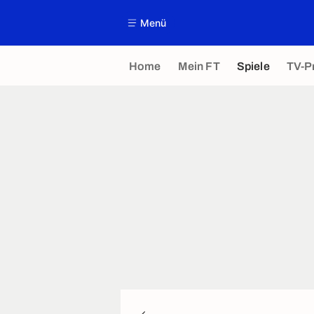
Menü
Home
Mein FT
Spiele
TV-P