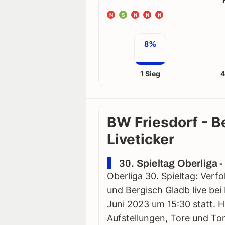
N
S
N
N
N
8%
1 Sieg
4
BW Friesdorf - B
Liveticker
30. Spieltag Oberliga 
Oberliga 30. Spieltag: Verf
und Bergisch Gladb live bei 
Juni 2023 um 15:30 statt. Hie
Aufstellungen, Tore und Tor