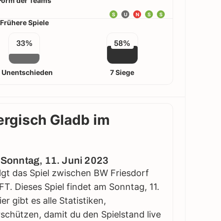
Form der Teams
S
U
N
S
S
Frühere Spiele
33%
58%
 Unentschieden
7 Siege
ergisch Gladb im
- Sonntag, 11. Juni 2023
olgt das Spiel zwischen BW Friesdorf
FT. Dieses Spiel findet am Sonntag, 11.
r gibt es alle Statistiken,
schützen, damit du den Spielstand live