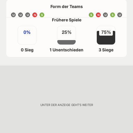
Form der Teams
U
U
U
N
S
S
N
U
S
U
Frühere Spiele
0%
25%
75%
0 Sieg
1 Unentschieden
3 Siege
UNTER DER ANZEIGE GEHT'S WEITER