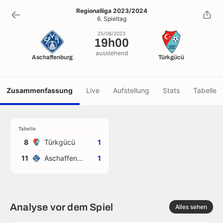
19h00
Regionalliga 2023/2024
6. Spieltag
25/08/2023
25/08/2023
19h00
ausstehend
Aschaffenburg
Türkgücü
Zusammenfassung
Live
Aufstellung
Stats
Tabelle
Tabelle
8
Türkgücü
1
11
Aschaffenburg
1
Analyse vor dem Spiel
Alles sehen