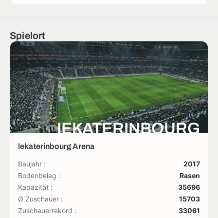
Spielort
IEKATERINBOURG
lekaterinbourg Arena
Baujahr :
2017
Bodenbelag :
Rasen
Kapazität :
35696
Ø Zuschauer :
15703
Zuschauerrekord :
33061