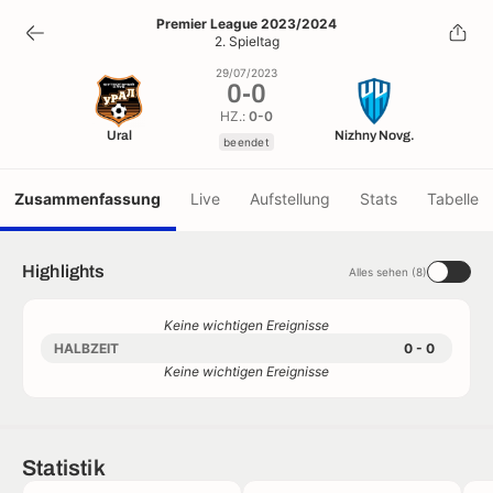
0
-
0
Premier League 2023/2024
2. Spieltag
beendet
29/07/2023
0
-
0
HZ.:
0-0
Ural
Nizhny Novg.
beendet
Zusammenfassung
Live
Aufstellung
Stats
Tabelle
Highlights
Alles sehen (8)
Keine wichtigen Ereignisse
HALBZEIT
0 - 0
Keine wichtigen Ereignisse
Statistik