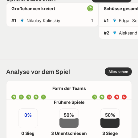
Großchancen kreiert
Schüsse gesamt
#1
Nikolay Kalinskiy
1
#1
Edgar Se
#2
Analyse vor dem Spiel
Alles sehen
Form der Teams
S
S
S
S
S
S
S
N
N
N
Frühere Spiele
0%
50%
50%
0 Sieg
3 Unentschieden
3 Siege