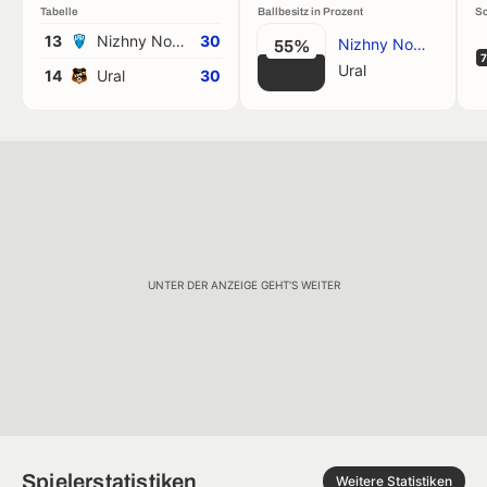
Tabelle
Ballbesitz in Prozent
Sc
13
Nizhny Novg.
30
Nizhny Novg.
55%
7
Ural
14
Ural
30
UNTER DER ANZEIGE GEHT'S WEITER
Spielerstatistiken
Weitere Statistiken