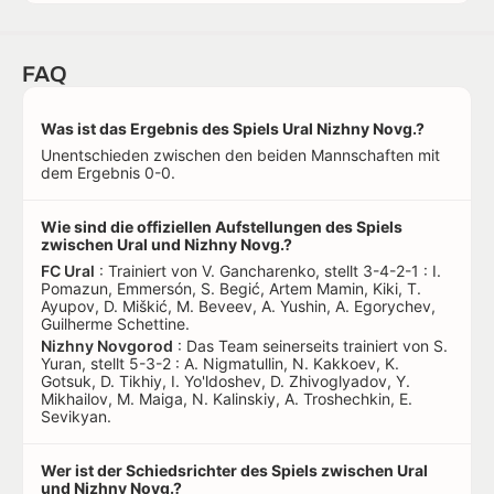
FAQ
Was ist das Ergebnis des Spiels Ural Nizhny Novg.?
Unentschieden zwischen den beiden Mannschaften mit
dem Ergebnis 0-0.
Wie sind die offiziellen Aufstellungen des Spiels
zwischen Ural und Nizhny Novg.?
FC Ural
: Trainiert von V. Gancharenko, stellt 3-4-2-1 : I.
Pomazun, Emmersón, S. Begić, Artem Mamin, Kiki, T.
Ayupov, D. Miškić, M. Beveev, A. Yushin, A. Egorychev,
Guilherme Schettine.
Nizhny Novgorod
: Das Team seinerseits trainiert von S.
Yuran, stellt 5-3-2 : A. Nigmatullin, N. Kakkoev, K.
Gotsuk, D. Tikhiy, I. Yo'ldoshev, D. Zhivoglyadov, Y.
Mikhailov, M. Maiga, N. Kalinskiy, A. Troshechkin, E.
Sevikyan.
Wer ist der Schiedsrichter des Spiels zwischen Ural
und Nizhny Novg.?