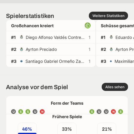
Spielerstatistiken
Weitere Statistiken
Großchancen kreiert
Schüsse gesamt
#1
Diego Alfonso Valdés Contreras
1
#1
Eduardo 
#2
Ayrton Preciado
1
#2
Ayrton P
#3
Santiago Gabriel Ormeño Zayas
1
#3
Analyse vor dem Spiel
Alles sehen
Form der Teams
U
S
S
U
N
S
U
U
N
S
Frühere Spiele
46%
33%
21%