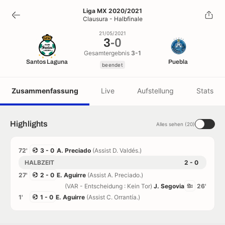
3
-
0
Liga MX 2020/2021
Clausura - Halbfinale
beendet
21/05/2021
3
-
0
Gesamtergebnis
3-1
Santos Laguna
Puebla
beendet
Zusammenfassung
Live
Aufstellung
Stats
Highlights
Alles sehen (20)
72'
3 - 0
A. Preciado
(Assist D. Valdés.)
HALBZEIT
2 - 0
27'
2 - 0
E. Aguirre
(Assist A. Preciado.)
(VAR - Entscheidung : Kein Tor)
J. Segovia
26'
1'
1 - 0
E. Aguirre
(Assist C. Orrantía.)