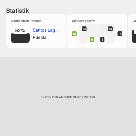
Statistik
Ballbesitz in Prozent
Schüsse gesamt
Gr
13
13
Santos Laguna
52%
19
18
Puebla
6
5
UNTER DER ANZEIGE GEHT'S WEITER