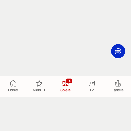
10
Home
Mein FT
Spiele
TV
Tabelle