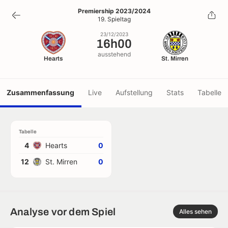
16h00
Premiership 2023/2024
19. Spieltag
23/12/2023
23/12/2023
16h00
ausstehend
Hearts
St. Mirren
Zusammenfassung
Live
Aufstellung
Stats
Tabelle
Tabelle
4
Hearts
0
12
St. Mirren
0
Analyse vor dem Spiel
Alles sehen