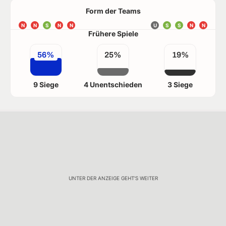
Form der Teams
N
N
S
N
N
U
S
S
N
N
Frühere Spiele
56%
25%
19%
9 Siege
4 Unentschieden
3 Siege
UNTER DER ANZEIGE GEHT'S WEITER