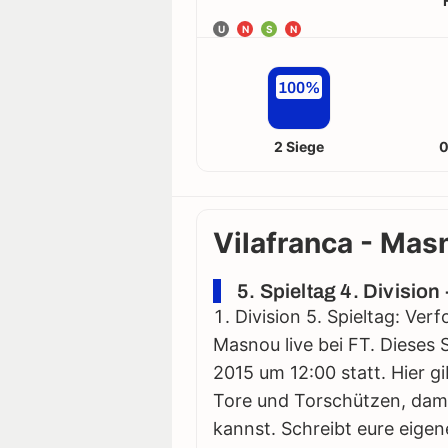
U
N
S
N
100%
2 Siege
0
Vilafranca - Mas
5. Spieltag 4. Divisio
Division 5. Spieltag: Ver
Masnou live bei FT. Dieses 
2015 um 12:00 statt. Hier gib
Tore und Torschützen, damit
kannst. Schreibt eure eigen