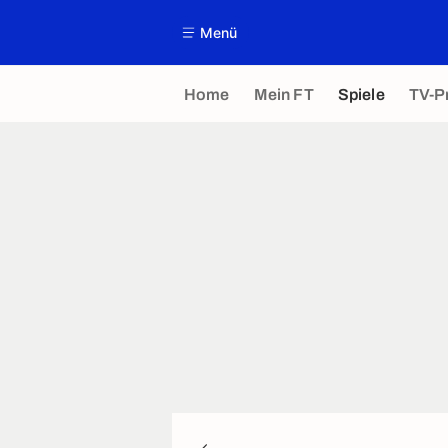
Menü
Home
Mein FT
Spiele
TV-P