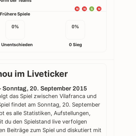
Form der Teams
N
N
S
N
Frühere Spiele
0%
0%
 Unentschieden
0 Sieg
nou im Liveticker
n - Sonntag, 20. September 2015
folgt das Spiel zwischen Vilafranca und
Spiel findet am Sonntag, 20. September
t es alle Statistiken, Aufstellungen,
 du den Spielstand live verfolgen
en Beiträge zum Spiel und diskutiert mit