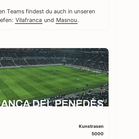
en Teams findest du auch in unseren
iefen:
Vilafranca
und
Masnou
.
RANCA DEL PENEDÈS
Kunstrasen
5000