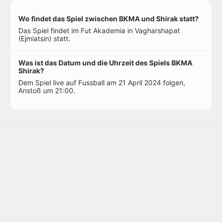
Wo findet das Spiel zwischen BKMA und Shirak statt?
Das Spiel findet im Fut Akademia in Vagharshapat
(Ejmiatsin) statt.
Was ist das Datum und die Uhrzeit des Spiels BKMA
Shirak?
Dem Spiel live auf Fussball am 21 April 2024 folgen,
Anstoß um 21:00.