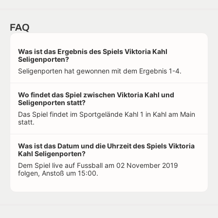
FAQ
Was ist das Ergebnis des Spiels Viktoria Kahl
Seligenporten?
Seligenporten hat gewonnen mit dem Ergebnis 1-4.
Wo findet das Spiel zwischen Viktoria Kahl und
Seligenporten statt?
Das Spiel findet im Sportgelände Kahl 1 in Kahl am Main
statt.
Was ist das Datum und die Uhrzeit des Spiels Viktoria
Kahl Seligenporten?
Dem Spiel live auf Fussball am 02 November 2019
folgen, Anstoß um 15:00.